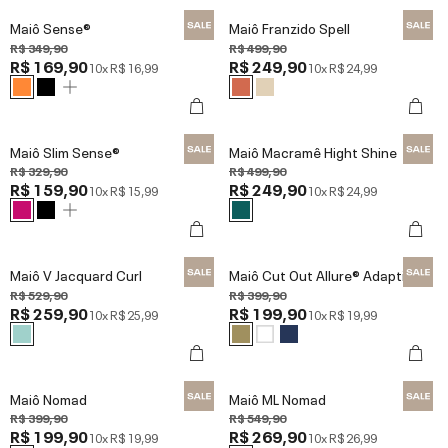
Maiô Sense®
Maiô Franzido Spell
R$ 349,90
R$ 499,90
R$ 169,90
R$ 249,90
10x
R$ 16,99
10x
R$ 24,99
Maiô Slim Sense®
Maiô Macramê Hight Shine
R$ 329,90
R$ 499,90
R$ 159,90
R$ 249,90
10x
R$ 15,99
10x
R$ 24,99
Maiô V Jacquard Curl
Maiô Cut Out Allure® Adaptiv
R$ 529,90
R$ 399,90
R$ 259,90
R$ 199,90
10x
R$ 25,99
10x
R$ 19,99
Maiô Nomad
Maiô ML Nomad
R$ 399,90
R$ 549,90
R$ 199,90
R$ 269,90
10x
R$ 19,99
10x
R$ 26,99