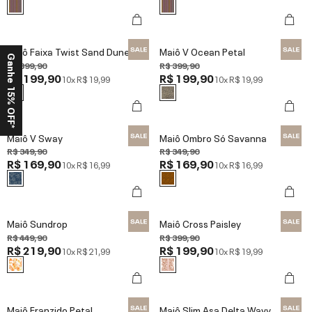
Maiô Faixa Twist Sand Dunes
Maiô V Ocean Petal
Ganhe 15% OFF*
R$ 399,90
R$ 399,90
R$ 199,90
R$ 199,90
10x
R$ 19,99
10x
R$ 19,99
Maiô V Sway
Maiô Ombro Só Savanna
R$ 349,90
R$ 349,90
R$ 169,90
R$ 169,90
10x
R$ 16,99
10x
R$ 16,99
Maiô Sundrop
Maiô Cross Paisley
R$ 449,90
R$ 399,90
R$ 219,90
R$ 199,90
10x
R$ 21,99
10x
R$ 19,99
Maiô Franzido Petal
Maiô Slim Asa Delta Wavy