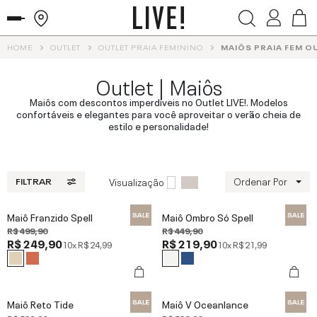
HOME
OUTLET
OUTLET PRAIA FEMININO
MAIÔS PRAIA FEM O
Outlet | Maiôs
Maiôs com descontos imperdíveis no Outlet LIVE!. Modelos
confortáveis e elegantes para você aproveitar o verão cheia de
estilo e personalidade!
Ordenar Por
Visualização
FILTRAR
Maiô Franzido Spell
Maiô Ombro Só Spell
R$ 499,90
R$ 449,90
R$ 249,90
R$ 219,90
10x
R$ 24,99
10x
R$ 21,99
Maiô Reto Tide
Maiô V Oceanlance