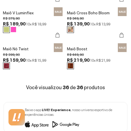
Maiô V Luminflex
Maiô Cross Boho Bloom
R$ 379,90
R$ 349,90
R$ 189,90
R$ 139,90
10x
R$ 18,99
10x
R$ 13,99
Maiô Nó Twist
Maiô Boost
R$ 399,90
R$ 449,90
R$ 159,90
R$ 219,90
10x
R$ 15,99
10x
R$ 21,99
Você visualizou
36
de
36
produtos
Baixe o app
LIVE! Experience
, nosso universo esportivo de
experiências únicas.