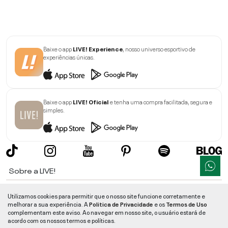
Baixe o app
LIVE! Experience
, nosso universo esportivo de
experiências únicas.
Baixe o app
LIVE! Oficial
e tenha uma compra facilitada, segura e
simples.
Sobre a LIVE!
Institucional
Utilizamos cookies para permitir que o nosso site funcione corretamente e
melhorar a sua experiência. A
Politica de Privacidade
e os
Termos de Uso
Informações
complementam este aviso. Ao navegar em nosso site, o usuário estará de
acordo com os nossos termos e políticas.