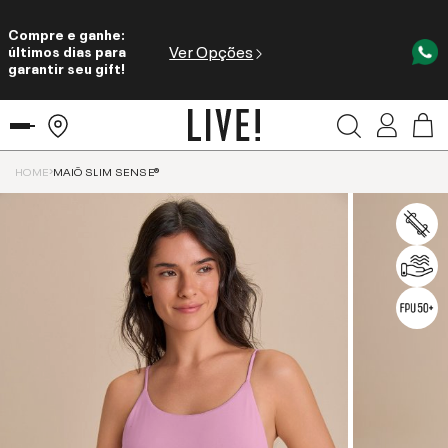
Compre e ganhe:
Ver Opções
últimos dias para
garantir seu gift!
HOME
MAIÔ SLIM SENSE®