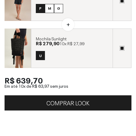
P
M
G
Mochila Sunlight
R$ 279,90
10x
R$ 27,99
U
R$ 639,70
Em até 10x de
R$ 63,97
sem juros
COMPRAR LOOK