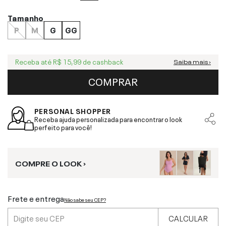
Tamanho
P
M
G
GG
Receba até
R$ 15,99
de cashback
Saiba mais ›
COMPRAR
PERSONAL SHOPPER
Receba ajuda personalizada para encontrar o look
perfeito para você!
COMPRE O LOOK ›
Frete e entrega
Não sabe seu CEP?
CALCULAR