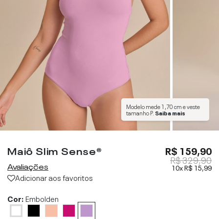
Modelo mede
1,70 cm
e veste
tamanho
P
.
Saiba mais
Maiô Slim Sense®
R$ 159,90
R$ 329,90
Avaliações
10x
R$ 15,99
Adicionar aos favoritos
Cor:
Embolden