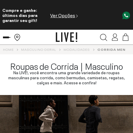
Compre e ganhe:
Ver Opções
últimos dias para
garantir seu gift!
HOME
MASCULINO GERAL
MODALIDADES
CORRIDA MEN
Roupas de Corrida | Masculino
Na LIVE!, você encontra uma grande variedade de roupas
masculinas para corrida, como bermudas, camisetas, regatas,
calças e mais. Acesse e confira!