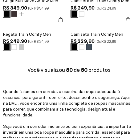
Calça Run Move Airflow Men
Camiseta ML Train Comfy Men
R$ 349,90
R$ 249,90
10x
R$ 34,99
10x
R$ 24,99
Regata Train Comfy Men
Camiseta Train Comfy Men
R$ 249,90
R$ 229,90
10x
R$ 24,99
10x
R$ 22,99
Você visualizou
50
de
50
produtos
Quando falamos em corrida, a escolha da roupa adequada é
essencial para garantir conforto, desempenho e segurança. Aqui
na LIVE!, você encontra uma linha completa de roupas masculinas
para correr, que combinam alta tecnologia, design atual e
funcionalidade.
Seja você um corredor iniciante ou com experiência, é importante
investir em uma boa roupa masculina para corrida, essencial para
melhorar sua performance e evitar desconfortos durante os