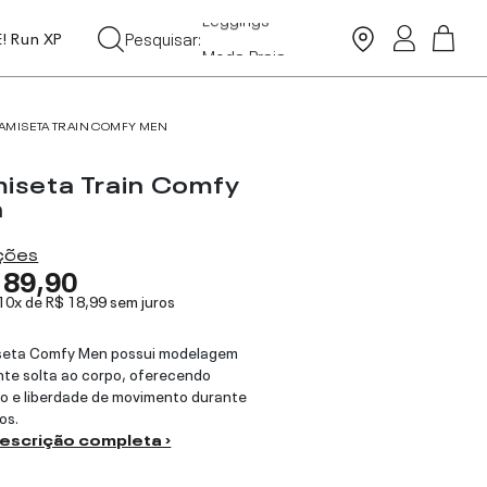
Leggings
Pesquisar:
Moda Praia
E! Run XP
Tops
AMISETA TRAIN COMFY MEN
iseta Train Comfy
n
ações
189,90
 10x de
R$ 18,99
sem juros
seta Comfy Men possui modelagem
te solta ao corpo, oferecendo
o e liberdade de movimento durante
os.
descrição completa ›