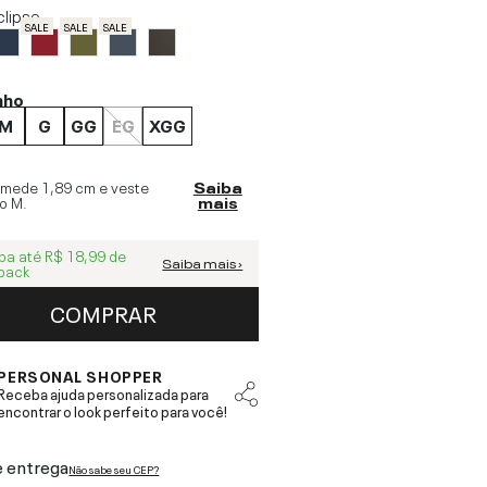
clipse
SALE
SALE
SALE
nho
M
G
GG
EG
XGG
 mede
1,89 cm
e veste
Saiba
o
M
.
mais
ba até
R$ 18,99
de
Saiba mais ›
back
COMPRAR
PERSONAL SHOPPER
Receba ajuda personalizada para
encontrar o look perfeito para você!
e entrega
Não sabe seu CEP?