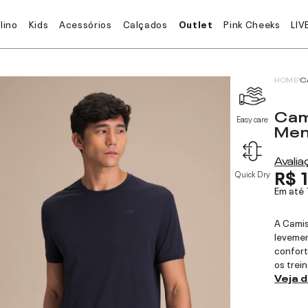
lino
Kids
Acessórios
Calçados
Outlet
Pink Cheeks
LIV
HOME
C
Cam
Easy care
Me
Avali
R$ 
Quick Dry
Em até
A Cami
levemen
confort
os trein
Veja 