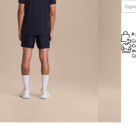
A 
Co
C
d
Co