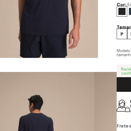
Cor:
E
Tama
P
Modelo
tamanh
Rece
cash
Frete 