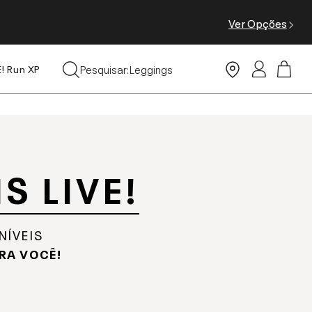
Ver Opções
Leggings
Pesquisar:
Moda Praia
E! Run XP
Tops
S LIVE!
NÍVEIS
RA VOCÊ!