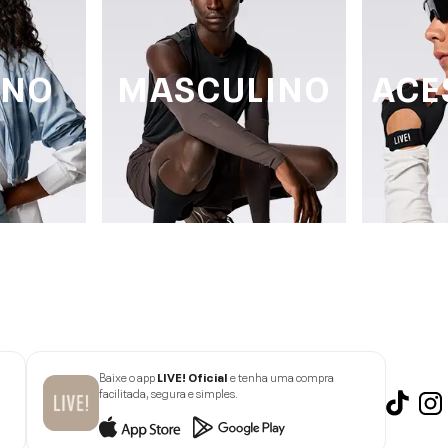
INO
MASCULINO
ACE
Baixe o app
LIVE! Oficial
e tenha uma compra
facilitada, segura e simples.