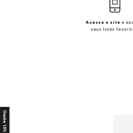
Acesse o site
e es
seus looks favorit
Ganhe 15% OFF*