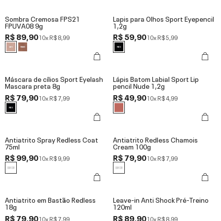
Sombra Cremosa FPS21
Lapis para Olhos Sport Eyepencil
FPUVA08 9g
1,2g
R$ 89,90
R$ 59,90
10x
R$ 8,99
10x
R$ 5,99
Máscara de cílios Sport Eyelash
Lápis Batom Labial Sport Lip
Mascara preta 8g
pencil Nude 1,2g
R$ 79,90
R$ 49,90
10x
R$ 7,99
10x
R$ 4,99
Antiatrito Spray Redless Coat
Antiatrito Redless Chamois
75ml
Cream 100g
R$ 99,90
R$ 79,90
10x
R$ 9,99
10x
R$ 7,99
Antiatrito em Bastão Redless
Leave-in Anti Shock Pré-Treino
18g
120ml
R$ 79,90
R$ 89,90
10x
R$ 7,99
10x
R$ 8,99