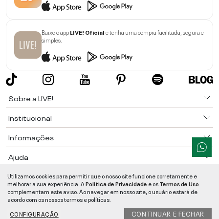
Baixe o app
LIVE! Oficial
e tenha uma compra facilitada, segura e
simples.
Sobre a LIVE!
Institucional
Informações
Ajuda
Utilizamos cookies para permitir que o nosso site funcione corretamente e
Segurança e Qualidade
melhorar a sua experiência. A
Politica de Privacidade
e os
Termos de Uso
LIVE!
©
2026
- TODOS OS DIREITOS RESERVADOS -
RUA MANOEL FRANCISCO
complementam este aviso. Ao navegar em nosso site, o usuário estará de
DA COSTA, 1600 - BAIRRO VIEIRA - CEP 89257-207
-
JARAGUÁ DO SUL
/
SC
-
acordo com os nossos termos e políticas.
CNPJ:
05.108.435/0001-78
-
MAPA DO SITE
CONTINUAR E FECHAR
CONFIGURAÇÃO