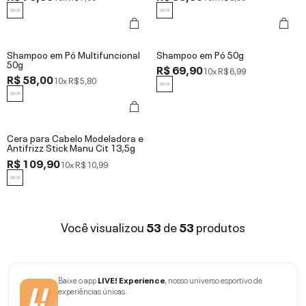
Shampoo em Pó Multifuncional
Shampoo em Pó 50g
50g
R$ 69,90
10x
R$ 6,99
R$ 58,00
10x
R$ 5,80
Cera para Cabelo Modeladora e
Antifrizz Stick Manu Cit 13,5g
R$ 109,90
10x
R$ 10,99
Você visualizou
53
de
53
produtos
Baixe o app
LIVE! Experience
, nosso universo esportivo de
experiências únicas.