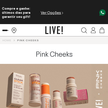
Compre e ganhe:
Ver Opções
últimos dias para
garantir seu gift!
HOME
PINK CHEEKS
Pink Cheeks