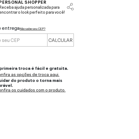
PERSONAL SHOPPER
Receba ajuda personalizada para
encontrar o look perfeito para você!
e entrega
Não sabe seu CEP?
CALCULAR
primeira troca é fácil e gratuita.
nfira as opções de troca aqui.
uidar do produto o torna mais
urável.
nfira os cuidados com o produto.