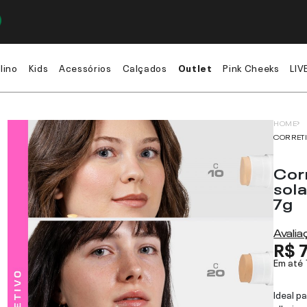
lino
Kids
Acessórios
Calçados
Outlet
Pink Cheeks
LIV
HOME
CORRETI
Cor
sol
7g
Avali
R$ 
Em até
Ideal p