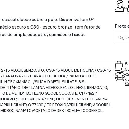
esidual oleoso sobre a pele. Disponível em 04
Frete 
 médio escuro e C50 - escuro bronze, tem fator de
tros de amplo espectro, químicos e físicos.
A 
Co
12-15 ALQUIL BENZOATO; C30-45 ALQUIL METICONA / C30-45
C
/ PARAFINA / ESTEARATO DE BUTILA / PALMITATO DE
d
-HIDROXIANISOL /SILICA DIMETIL SILILATE; BIS-
Co
 DE TITÂNIO; DIETILAMINA HIDROXIBENZOIL HEXIL BENZOATO;
TO DE METILA; BUTILENO GLICOL COCOATE; CI77492 /
IFICÁVEL; ETILHEXIL TRIAZONE; ÓLEO DE SEMENTE DE AVENA
APRILILSILANE; CI77499 / TRIETOXICAPRILILSILANE; ASCORBIL
ROXIHIDROCINAMATO;ACETATO DE DEXTROALFATOCOFEROL.