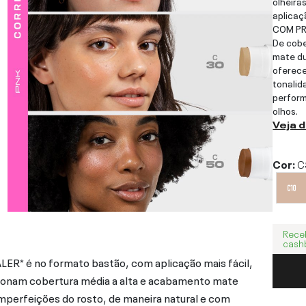
olheira
aplicaç
COM PR
De cobe
mate du
oferece
tonalid
perform
olhos.
Veja 
Cor:
C
Rece
cash
é no formato bastão, com aplicação mais fácil,
rcionam cobertura média a alta e acabamento mate
 imperfeições do rosto, de maneira natural e com