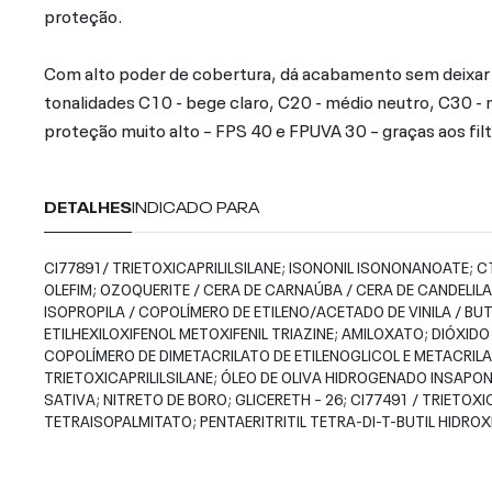
proteção.
Com alto poder de cobertura, dá acabamento sem deixar r
tonalidades C10 - bege claro, C20 - médio neutro, C30 -
proteção muito alto – FPS 40 e FPUVA 30 – graças aos fil
DETALHES
INDICADO PARA
CI77891/ TRIETOXICAPRILILSILANE; ISONONIL ISONONANOATE; C
OLEFIM; OZOQUERITE / CERA DE CARNAÚBA / CERA DE CANDELILA 
ISOPROPILA / COPOLÍMERO DE ETILENO/ACETADO DE VINILA / BUTIL
ETILHEXILOXIFENOL METOXIFENIL TRIAZINE; AMILOXATO; DIÓXIDO
COPOLÍMERO DE DIMETACRILATO DE ETILENOGLICOL E METACRILA
TRIETOXICAPRILILSILANE; ÓLEO DE OLIVA HIDROGENADO INSAPON
SATIVA; NITRETO DE BORO; GLICERETH – 26; CI77491 / TRIETOXIC
TETRAISOPALMITATO; PENTAERITRITIL TETRA-DI-T-BUTIL HID