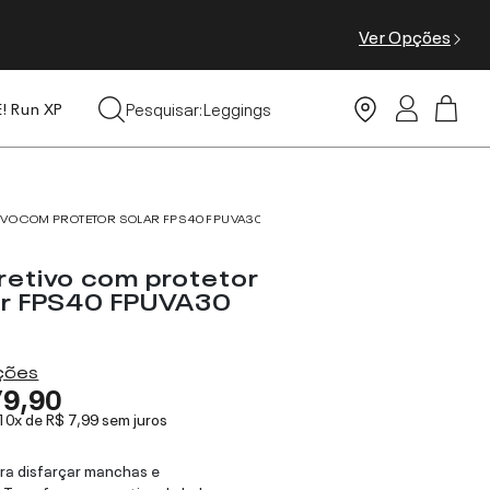
Ver Opções
Tops
Pesquisar:
Leggings
E! Run XP
Moda Praia
VO COM PROTETOR SOLAR FPS40 FPUVA30 7G
retivo com protetor
ar FPS40 FPUVA30
ações
79,90
 10x de
R$ 7,99
sem juros
ara disfarçar manchas e