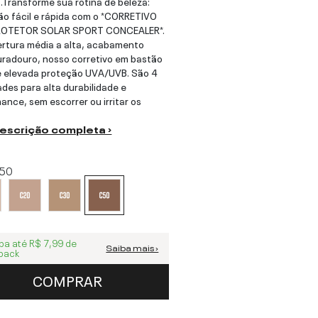
s.Transforme sua rotina de beleza:
ão fácil e rápida com o *CORRETIVO
OTETOR SOLAR SPORT CONCEALER*.
rtura média a alta, acabamento
radouro, nosso corretivo em bastão
 elevada proteção UVA/UVB. São 4
ades para alta durabilidade e
ance, sem escorrer ou irritar os
descrição completa ›
50
ba até
R$ 7,99
de
Saiba mais ›
back
COMPRAR