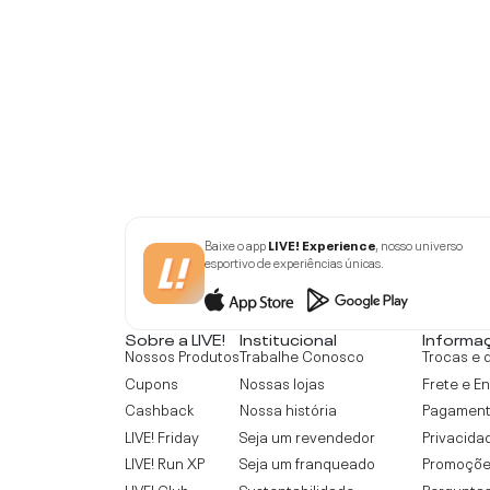
Baixe o app
LIVE! Experience
, nosso universo
esportivo de experiências únicas.
Sobre a LIVE!
Institucional
Informa
Nossos Produtos
Trabalhe Conosco
Trocas e 
Cupons
Nossas lojas
Frete e E
Cashback
Nossa história
Pagamen
LIVE! Friday
Seja um revendedor
Privacida
LIVE! Run XP
Seja um franqueado
Promoçõe
LIVE! Club
Sustentabilidade
Perguntas