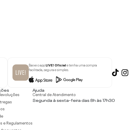
Baixe o app
LIVE! Oficial
e tenha uma compra
facilitada, segura e simples.
ções
Ajuda
devoluções
Central de Atendimento
Segunda à sexta-feira das 8h às 17h30
ntregas
tos
de
s e Regulamentos
 frequentes