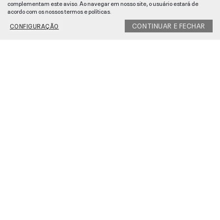
complementam este aviso. Ao navegar em nosso site, o usuário estará de
acordo com os nossos termos e políticas.
CONTINUAR E FECHAR
CONFIGURAÇÃO
1. About
2. People
3. Planet
4. Product
5. Progress