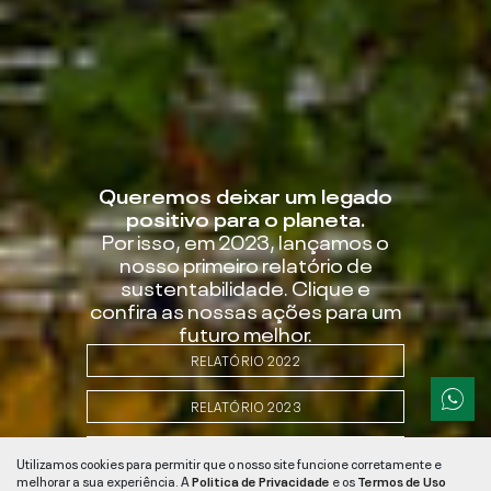
Queremos deixar um legado
positivo para o planeta.
Por isso, em 2023, lançamos o
nosso primeiro relatório de
sustentabilidade. Clique e
confira as nossas ações para um
futuro melhor.
RELATÓRIO 2022
RELATÓRIO 2023
RELATÓRIO 2024
Utilizamos cookies para permitir que o nosso site funcione corretamente e
melhorar a sua experiência. A
Politica de Privacidade
e os
Termos de Uso
SCROLL TO DISCOVER