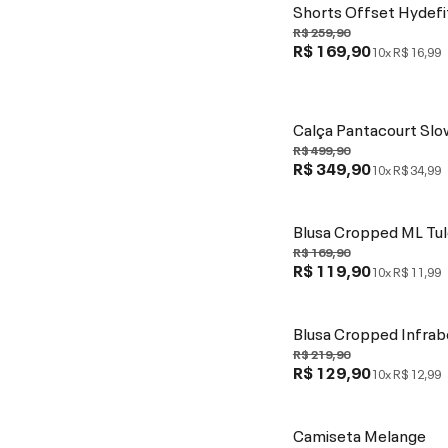
Shorts Offset Hydefi
R$ 259,90
R$ 169,90
10x
R$ 16,99
Calça Pantacourt Slo
R$ 499,90
R$ 349,90
10x
R$ 34,99
Blusa Cropped ML Tul
R$ 169,90
R$ 119,90
10x
R$ 11,99
Blusa Cropped Infrab
R$ 219,90
R$ 129,90
10x
R$ 12,99
Camiseta Melange