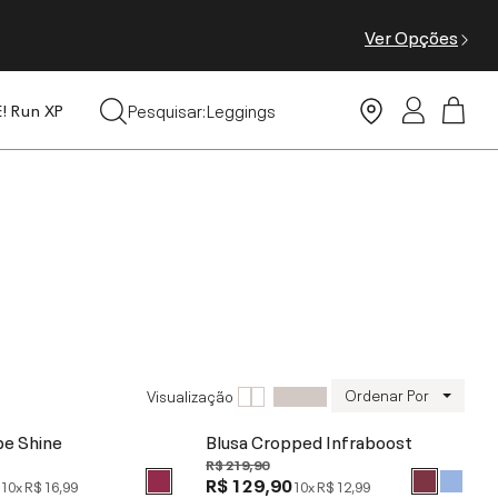
Ver Opções
Tops
Pesquisar:
Leggings
E! Run XP
Moda Praia
Ordenar Por
Visualização
pe Shine
Blusa Cropped Infraboost
R$ 219,90
0
R$ 129,90
10x
R$ 16,99
10x
R$ 12,99