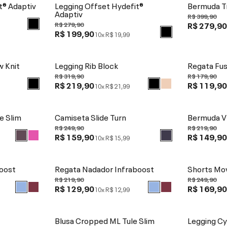
t® Adaptiv
Legging Offset Hydefit®
Bermuda Tr
Adaptiv
R$ 399,90
R$ 279,9
R$ 279,90
R$ 199,90
10x
R$ 19,99
w Knit
Legging Rib Block
Regata Fu
R$ 319,90
R$ 179,90
R$ 219,90
R$ 119,9
10x
R$ 21,99
e Slim
Camiseta Slide Turn
Bermuda V
R$ 249,90
R$ 219,90
R$ 159,90
R$ 149,9
10x
R$ 15,99
oost
Regata Nadador Infraboost
Shorts Mov
R$ 219,90
R$ 249,90
R$ 129,90
R$ 169,9
10x
R$ 12,99
Blusa Cropped ML Tule Slim
Legging Cy