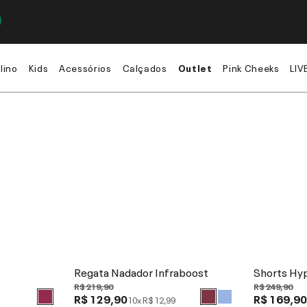
lino
Kids
Acessórios
Calçados
Outlet
Pink Cheeks
LIV
Regata Nadador Infraboost
Shorts Hy
R$ 219,90
R$ 249,90
R$ 129,90
R$ 169,9
10x
R$ 12,99