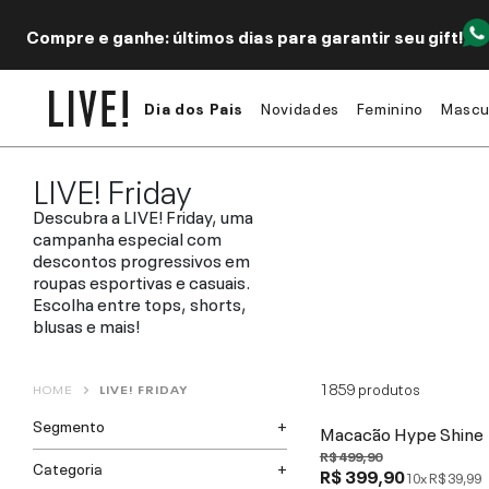
Compre e ganhe: últimos dias para garantir seu gift!
Dia dos Pais
Novidades
Feminino
Mascu
LIVE! Friday
Descubra a LIVE! Friday, uma
campanha especial com
descontos progressivos em
roupas esportivas e casuais.
Escolha entre tops, shorts,
blusas e mais!
1859
produtos
HOME
LIVE! FRIDAY
Segmento
Macacão Hype Shine
R$ 499,90
Categoria
R$ 399,90
10x
R$ 39,99