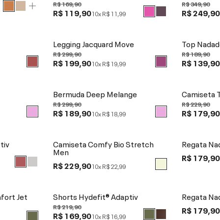
R$ 169,90
R$ 349,90
R$ 119,90
R$ 249,9
10x
R$ 11,99
Legging Jacquard Move
Top Nadad
R$ 299,90
R$ 189,90
R$ 199,90
R$ 139,9
10x
R$ 19,99
Bermuda Deep Melange
Camiseta 
R$ 299,90
R$ 229,90
R$ 189,90
R$ 179,9
10x
R$ 18,99
tiv
Camiseta Comfy Bio Stretch
Regata Na
Men
R$ 179,9
R$ 229,90
10x
R$ 22,99
ort Jet
Shorts Hydefit® Adaptiv
Regata Na
R$ 219,90
R$ 179,9
R$ 169,90
10x
R$ 16,99