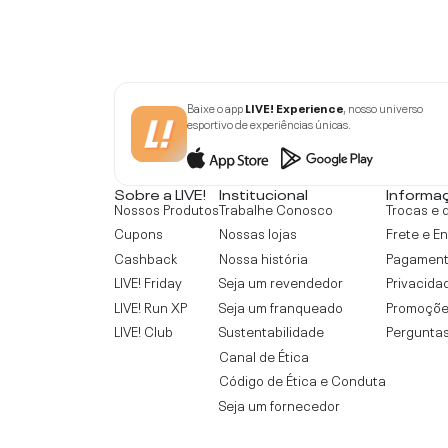
Baixe o app
LIVE! Experience
, nosso universo
esportivo de experiências únicas.
Sobre a LIVE!
Institucional
Informa
Nossos Produtos
Trabalhe Conosco
Trocas e 
Cupons
Nossas lojas
Frete e E
Cashback
Nossa história
Pagamen
LIVE! Friday
Seja um revendedor
Privacida
LIVE! Run XP
Seja um franqueado
Promoçõe
LIVE! Club
Sustentabilidade
Perguntas
Canal de Ética
Código de Ética e Conduta
Seja um fornecedor