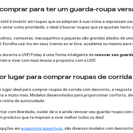
comprar para ter um guarda-roupa versá
átil é investir em roupas que se adaptam à sua rotina e expressam seu
-estar como prioridade, o ideal é buscar roupas que se ajustem tanto 
linos, camisetas, macaquinhos e jaquetas são grandes aliados de uma ro
l. Escolha usá-los em seus treinos ao ar livre, academia ou mesmo par
 durante a LIVE! Friday é uma forma inteligente de
renovar seu guarda
rem a viver com mais leveza e propósito com a LIVE!.
or lugar para comprar roupas de corri
lugar ideal para comprar roupas de corrida com desconto, a resposta é
a e muito mais. Modelos desenvolvidos para proporcionar conforto, des
a rotina de autocuidado.
tar com liberdade, cuidar de si e ainda renovar seu guarda-roupa com 
 produtos que te inspiram a viver melhor todos os dias!
 opções em
acessórios esportivos
, são diversos modelos com descontos