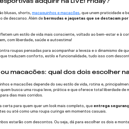
ão blusas, shorts,
macaquinhos e macacões
, que unem praticidade e b
to de descanso. Além de
bermudas e jaquetas que se destacam por 
fletem um estilo de vida mais consciente, voltado ao bem-estar e à co
bem, com liberdade, saúde e autoestima!
ncontra roupas pensadas para acompanhar a leveza e o dinamismo de qu
que traduzem conforto, estilo e funcionalidade, tudo isso com descont
u macacões: qual dos dois escolher na 
hos e macacões depende do seu estilo de vida, rotina e, principalment
 quem busca uma roupa leve, prática e que oferece total liberdade de m
para dias mais corridos.
a certa para quem quer um look mais completo, que
entrega segurança
lates ou até como uma roupa curinga em momentos casuais.
ambos estarão com descontos. Ou seja, dá para escolher os dois e monta