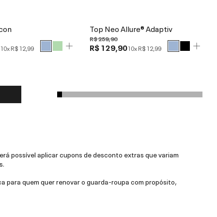
Icon
Top Neo Allure® Adaptiv
R$ 259,90
0
R$ 129,90
10x
R$ 12,99
10x
R$ 12,99
rá possível aplicar cupons de desconto extras que variam
s.
a para quem quer renovar o guarda-roupa com propósito,