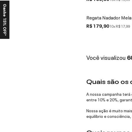
Ganhe 15% OFF*
Regata Nadador Mel
R$ 179,90
10x
R$ 17,99
Você visualizou
6
Quais são os 
A nossa campanha terá d
entre 10% e 20%, garant
Nossa ação é muito mai
equilíbrio e consciência,
Quais roupas e