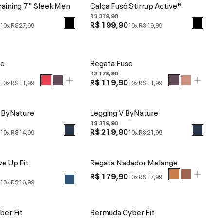
aining 7" Sleek Men
Calça Fusô Stirrup Active®
R$ 319,90
0
R$ 199,90
10x
R$ 27,99
10x
R$ 19,99
se
Regata Fuse
R$ 179,90
0
R$ 119,90
10x
R$ 11,99
10x
R$ 11,99
 ByNature
Legging V ByNature
R$ 319,90
0
R$ 219,90
10x
R$ 14,99
10x
R$ 21,99
e Up Fit
Regata Nadador Melange
R$ 179,90
10x
R$ 17,99
0
10x
R$ 16,99
ber Fit
Bermuda Cyber Fit