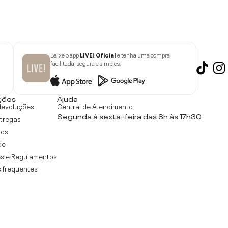
Baixe o app
LIVE! Oficial
e tenha uma compra
facilitada, segura e simples.
ções
Ajuda
devoluções
Central de Atendimento
Segunda à sexta-feira das 8h às 17h30
ntregas
tos
de
s e Regulamentos
 frequentes