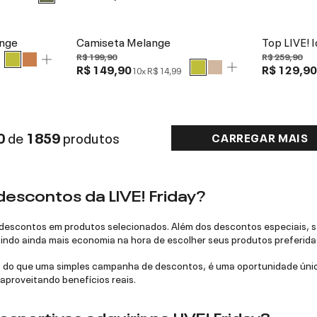
ange
Camiseta Melange
Top LIVE! 
R$ 199,90
R$ 259,90
R$ 149,90
R$ 129,9
10x
R$ 14,99
0
de
1859
produtos
CARREGAR MAIS
descontos da LIVE! Friday?
escontos em produtos selecionados. Além dos descontos especiais, se
indo ainda mais economia na hora de escolher seus produtos preferida
s do que uma simples campanha de descontos, é uma oportunidade únic
 aproveitando benefícios reais.
sportivas adquirir na LIVE! Friday?