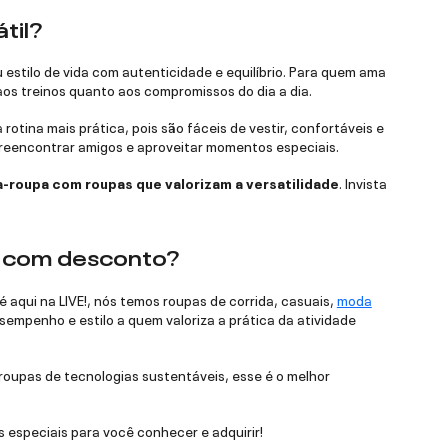
til?
 estilo de vida com autenticidade e equilíbrio. Para quem ama
aos treinos quanto aos compromissos do dia a dia.
tina mais prática, pois são fáceis de vestir, confortáveis e
a reencontrar amigos e aproveitar momentos especiais.
-roupa com roupas que valorizam a versatilidade
. Invista
da com desconto?
 aqui na LIVE!, nós temos roupas de corrida, casuais,
moda
empenho e estilo a quem valoriza a prática da atividade
roupas de tecnologias sustentáveis, esse é o melhor
 especiais para você conhecer e adquirir!