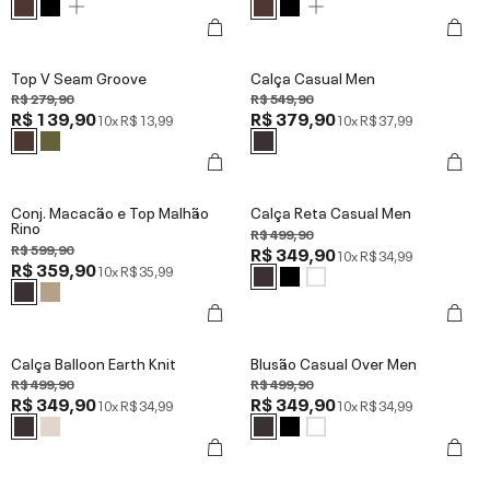
Top V Seam Groove
Calça Casual Men
R$ 279,90
R$ 549,90
R$ 139,90
R$ 379,90
10x
R$ 13,99
10x
R$ 37,99
Conj. Macacão e Top Malhão
Calça Reta Casual Men
Rino
R$ 499,90
R$ 599,90
R$ 349,90
10x
R$ 34,99
R$ 359,90
10x
R$ 35,99
Calça Balloon Earth Knit
Blusão Casual Over Men
R$ 499,90
R$ 499,90
R$ 349,90
R$ 349,90
10x
R$ 34,99
10x
R$ 34,99