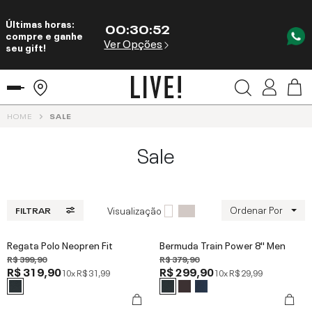
Últimas horas:
00
:
30
:
52
compre e ganhe
Ver Opções
seu gift!
HOME
SALE
Sale
Ordenar Por
Visualização
FILTRAR
Regata Polo Neopren Fit
Bermuda Train Power 8'' Men
R$ 399,90
R$ 379,90
R$ 319,90
R$ 299,90
10x
R$ 31,99
10x
R$ 29,99