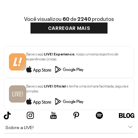
Você visualizou
60
de
2240
produtos
CARREGAR MAIS
Baixe o app
LIVE! Experience
, nosso universo esportivo de
experiências únicas.
Baixe o app
LIVE! Oficial
e tenha uma compra facilitada, segura e
simples.
Sobre a LIVE!