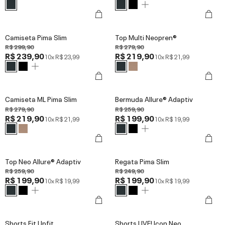
Camiseta Pima Slim
Top Multi Neopren®
R$ 299,90
R$ 279,90
R$ 239,90
R$ 219,90
10x
R$ 23,99
10x
R$ 21,99
Camiseta ML Pima Slim
Bermuda Allure® Adaptiv
R$ 279,90
R$ 259,90
R$ 219,90
R$ 199,90
10x
R$ 21,99
10x
R$ 19,99
Top Neo Allure® Adaptiv
Regata Pima Slim
R$ 259,90
R$ 249,90
R$ 199,90
R$ 199,90
10x
R$ 19,99
10x
R$ 19,99
Shorts Fit Upfit
Shorts LIVE! Icon Neo