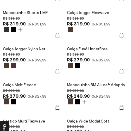
Macaquinho Shorts LIVE!
Calça Jogger Flexwave
R$ 399,90
R$ 399,90
R$ 319,90
R$ 319,90
10x
R$ 31,99
10x
R$ 31,99
Calça Jogger Nylon Net
Calça Fusô UnderFree
R$ 499,90
R$ 399,90
R$ 299,90
R$ 279,90
10x
R$ 29,99
10x
R$ 27,99
Calça Melt Fleece
Macaquinho BM Allure® Adaptiv
R$ 399,90
R$ 359,90
R$ 279,90
R$ 249,90
10x
R$ 27,99
10x
R$ 24,99
Vestido Multi Flexwave
Calça Wide Modal Soft
R$ 599,90
R$ 599,90