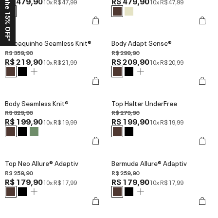
Ganhe 15% OFF*
R$ 479,90
R$ 479,90
10x
R$ 47,99
10x
R$ 47,99
Macaquinho Seamless Knit®
Body Adapt Sense®
R$ 359,90
R$ 299,90
R$ 219,90
R$ 209,90
10x
R$ 21,99
10x
R$ 20,99
Body Seamless Knit®
Top Halter UnderFree
R$ 329,90
R$ 279,90
R$ 199,90
R$ 199,90
10x
R$ 19,99
10x
R$ 19,99
Top Neo Allure® Adaptiv
Bermuda Allure® Adaptiv
R$ 259,90
R$ 259,90
R$ 179,90
R$ 179,90
10x
R$ 17,99
10x
R$ 17,99