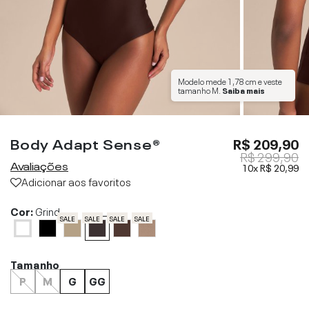
Modelo mede
1,78 cm
e veste
tamanho
M
.
Saiba mais
Body Adapt Sense®
R$ 209,90
R$ 299,90
Avaliações
10x
R$ 20,99
Adicionar aos favoritos
Cor:
Grind
SALE
SALE
SALE
SALE
Tamanho
P
M
G
GG