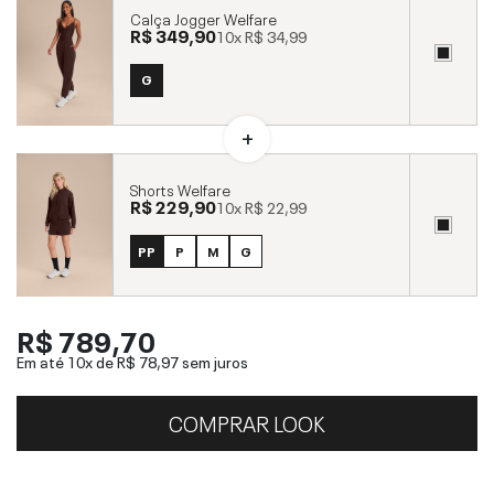
Calça Jogger Welfare
R$ 349,90
10x
R$ 34,99
G
Shorts Welfare
R$ 229,90
10x
R$ 22,99
PP
P
M
G
R$ 789,70
Em até 10x de
R$ 78,97
sem juros
COMPRAR LOOK