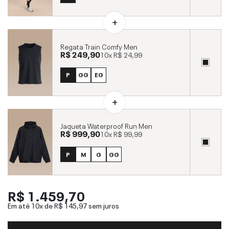
Regata Train Comfy Men
R$ 249,90
10x
R$ 24,99
P
GG
EG
Jaqueta Waterproof Run Men
R$ 999,90
10x
R$ 99,99
P
M
G
GG
R$ 1.459,70
Em até 10x de
R$ 145,97
sem juros