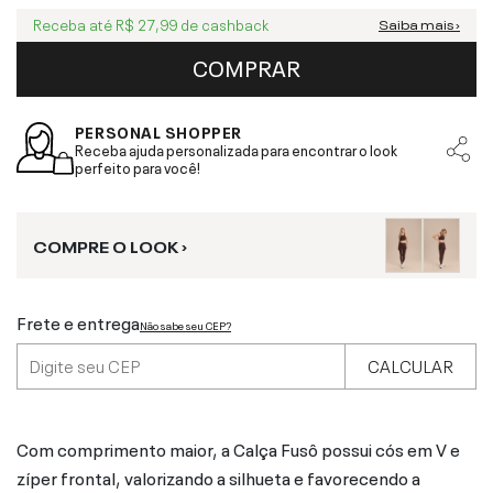
Receba até
R$ 27,99
de cashback
Saiba mais ›
COMPRAR
PERSONAL SHOPPER
Receba ajuda personalizada para encontrar o look
perfeito para você!
COMPRE O LOOK ›
Frete e entrega
Não sabe seu CEP?
CALCULAR
Com comprimento maior, a Calça Fusô possui cós em V e
zíper frontal, valorizando a silhueta e favorecendo a