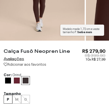
Modelo mede
1,72 cm
e veste
tamanho
P
.
Saiba mais
Calça Fusô Neopren Line
R$ 279,90
R$ 399,90
Avaliações
10x
R$ 27,99
Adicionar aos favoritos
Cor:
Grind
Tamanho
P
M
G