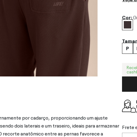
Cor:
G
Tama
P
Rece
cash
ternamente por cadarço, proporcionando um ajuste
sendo dois laterais e um traseiro, ideais para armazenar
Frete 
O recorte anatômico entre as pernas favorece a