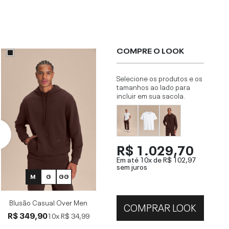
COMPRE O LOOK
Selecione os produtos e os
tamanhos ao lado para
incluir em sua sacola.
R$ 1.029,70
Em até 10x de
R$ 102,97
sem juros
M
G
GG
Blusão Casual Over Men
COMPRAR LOOK
R$ 349,90
10x
R$ 34,99