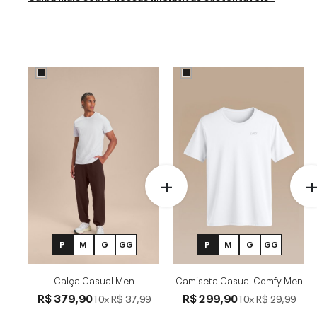
P
M
G
GG
P
M
G
GG
Calça Casual Men
Camiseta Casual Comfy Men
R$ 379,90
R$ 299,90
10x
R$ 37,99
10x
R$ 29,99