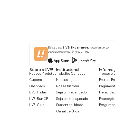
Baixe o app
LIVE! Experience
, nosso universo
esportivo de experiências únicas.
Sobre a LIVE!
Institucional
Informa
Nossos Produtos
Trabalhe Conosco
Trocas e 
Cupons
Nossas lojas
Frete e E
Cashback
Nossa história
Pagamen
LIVE! Friday
Seja um revendedor
Privacida
LIVE! Run XP
Seja um franqueado
Promoçõe
LIVE! Club
Sustentabilidade
Perguntas
Canal de Ética