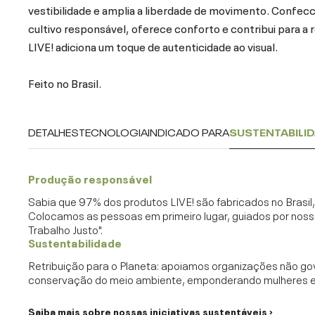
vestibilidade e amplia a liberdade de movimento. Confec
cultivo responsável, oferece conforto e contribui para a
LIVE! adiciona um toque de autenticidade ao visual.
Feito no Brasil.
DETALHES
TECNOLOGIA
INDICADO PARA
SUSTENTABILI
Produção responsável
Sabia que 97% dos produtos LIVE! são fabricados no Brasi
Colocamos as pessoas em primeiro lugar, guiados por noss
Trabalho Justo".
Sustentabilidade
Retribuição para o Planeta: apoiamos organizações não go
conservação do meio ambiente, emponderando mulheres e c
Saiba mais sobre nossas iniciativas sustentáveis ›