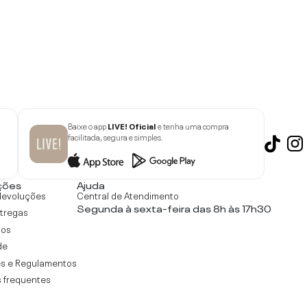
Baixe o app
LIVE! Oficial
e tenha uma compra
facilitada, segura e simples.
ções
Ajuda
devoluções
Central de Atendimento
Segunda à sexta-feira das 8h às 17h30
ntregas
tos
de
s e Regulamentos
 frequentes