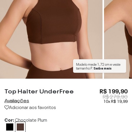
Modelo mede
1,72 cm
e veste
tamanho
P
.
Saiba mais
Top Halter UnderFree
R$ 199,90
R$ 279,90
Avaliações
10x
R$ 19,99
Adicionar aos favoritos
Cor:
Chocolate Plum