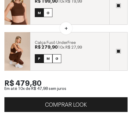
R$ 199,90
10x
R$ 19,99
M
G
Calça Fusô UnderFree
R$ 279,90
10x
R$ 27,99
P
M
G
R$ 479,80
Em até 10x de
R$ 47,98
sem juros
COMPRAR LOOK