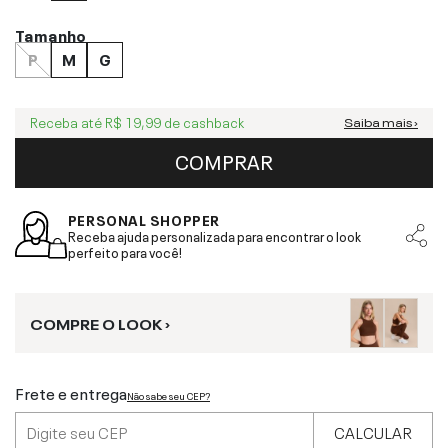
Tamanho
P
M
G
Receba até
R$ 19,99
de cashback
Saiba mais ›
COMPRAR
PERSONAL SHOPPER
Receba ajuda personalizada para encontrar o look
perfeito para você!
COMPRE O LOOK ›
Frete e entrega
Não sabe seu CEP?
CALCULAR