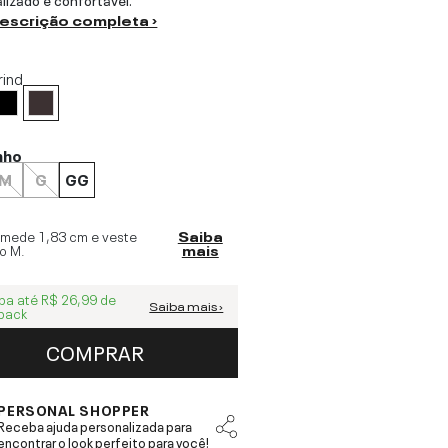
descrição completa ›
rind
nho
M
G
GG
 mede
1,83 cm
e veste
Saiba
o
M
.
mais
ba até
R$ 26,99
de
Saiba mais ›
back
COMPRAR
PERSONAL SHOPPER
Receba ajuda personalizada para
encontrar o look perfeito para você!