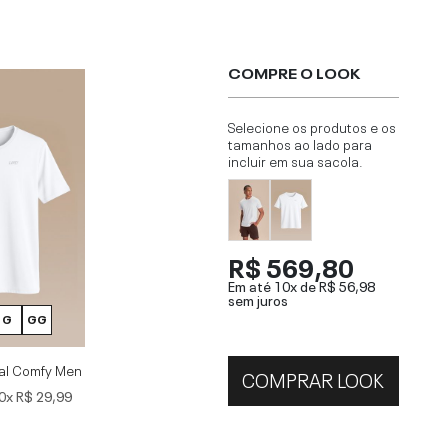
COMPRE O LOOK
Selecione os produtos e os
tamanhos ao lado para
incluir em sua sacola.
R$ 569,80
Em até 10x de
R$ 56,98
sem juros
G
GG
al Comfy Men
COMPRAR LOOK
0x
R$ 29,99