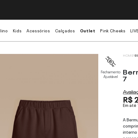
lino
Kids
Acessórios
Calçados
Outlet
Pink Cheeks
LIV
HOME
B
Ber
Fechamento
7
Ajustável
Avali
R$ 
Em até
A Bermu
comprim
interno
persona