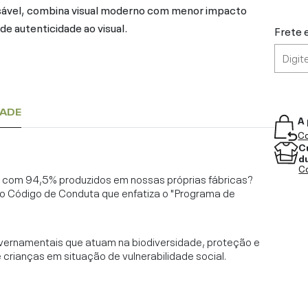
nsável, combina visual moderno com menor impacto
de autenticidade ao visual.
Frete 
DADE
A 
Co
C
d
Co
l, com 94,5% produzidos em nossas próprias fábricas?
o Código de Conduta que enfatiza o "Programa de
vernamentais que atuam na biodiversidade, proteção e
rianças em situação de vulnerabilidade social.