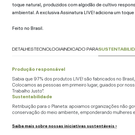
toque natural, produzidos com algodão de cultivo respo
ambiental. A exclusiva Assinatura LIVE! adiciona um toque 
Feito no Brasil.
DETALHES
TECNOLOGIA
INDICADO PARA
SUSTENTABILI
Produção responsável
Sabia que 97% dos produtos LIVE! são fabricados no Brasi
Colocamos as pessoas em primeiro lugar, guiados por noss
Trabalho Justo".
Sustentabilidade
Retribuição para o Planeta: apoiamos organizações não go
conservação do meio ambiente, emponderando mulheres e c
Saiba mais sobre nossas iniciativas sustentáveis ›