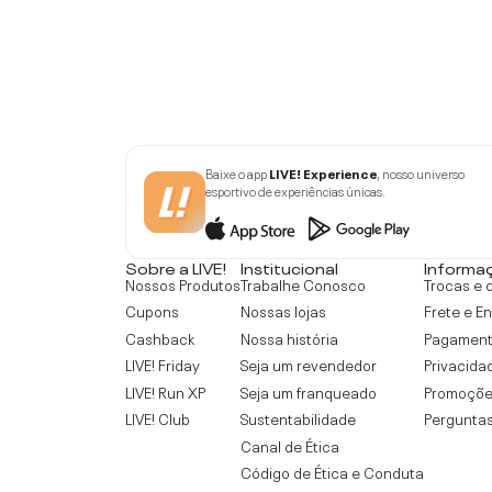
Baixe o app
LIVE! Experience
, nosso universo
esportivo de experiências únicas.
Sobre a LIVE!
Institucional
Informa
Nossos Produtos
Trabalhe Conosco
Trocas e 
Cupons
Nossas lojas
Frete e E
Cashback
Nossa história
Pagamen
LIVE! Friday
Seja um revendedor
Privacida
LIVE! Run XP
Seja um franqueado
Promoçõe
LIVE! Club
Sustentabilidade
Perguntas
Canal de Ética
Código de Ética e Conduta