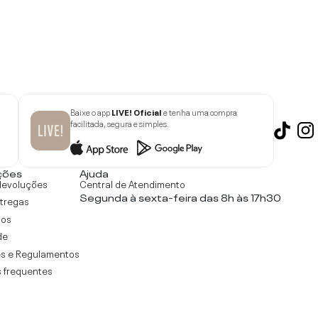
Baixe o app
LIVE! Oficial
e tenha uma compra
facilitada, segura e simples.
ções
Ajuda
devoluções
Central de Atendimento
Segunda à sexta-feira das 8h às 17h30
ntregas
tos
de
s e Regulamentos
 frequentes