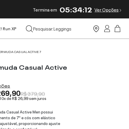
05
:
34
:
12
Termina em
Ver Opções
Tops
Pesquisar:
Leggings
E! Run XP
Moda Praia
ERMUDA CASUAL ACTIVE 7
muda Casual Active
ações
269,90
R$ 379,90
 10x de
R$ 26,99
sem juros
da Casual Active Men possui
ento de 7'' e cós com elástico
 ajustável, proporcionando ajuste
lizado e confortável.