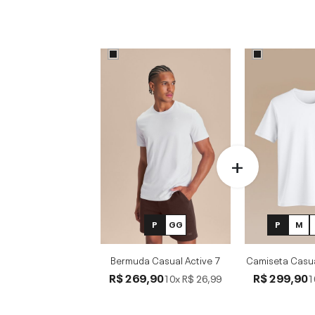
P
GG
P
M
Bermuda Casual Active 7
Camiseta Casu
R$ 269,90
R$ 299,90
10x
R$ 26,99
1