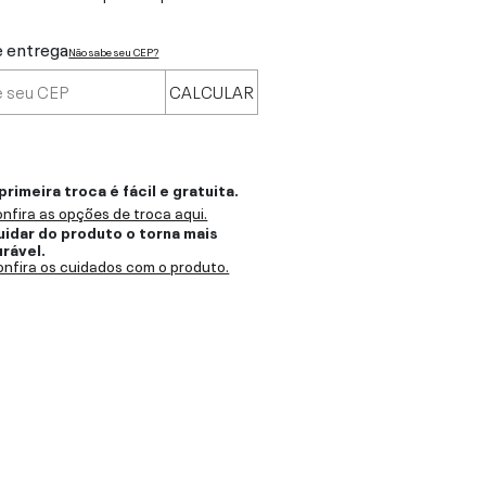
e entrega
Não sabe seu CEP?
CALCULAR
primeira troca é fácil e gratuita.
nfira as opções de troca aqui.
uidar do produto o torna mais
urável.
nfira os cuidados com o produto.