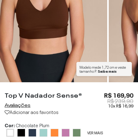
Modelo mede
1,72 cm
e veste
tamanho
P
.
Saiba mais
Top V Nadador Sense®
R$ 169,90
R$ 239,90
Avaliações
10x
R$ 16,99
Adicionar aos favoritos
Cor:
Chocolate Plum
VER MAIS