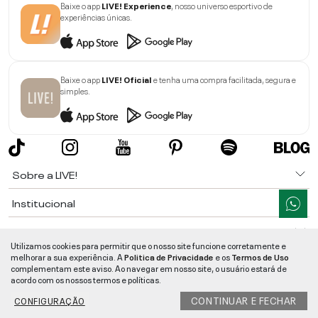
Baixe o app
LIVE! Experience
, nosso universo esportivo de
experiências únicas.
Baixe o app
LIVE! Oficial
e tenha uma compra facilitada, segura e
simples.
Sobre a LIVE!
Institucional
Informações
Utilizamos cookies para permitir que o nosso site funcione corretamente e
melhorar a sua experiência. A
Politica de Privacidade
e os
Termos de Uso
Ajuda
complementam este aviso. Ao navegar em nosso site, o usuário estará de
acordo com os nossos termos e políticas.
Segurança e Qualidade
CONTINUAR E FECHAR
CONFIGURAÇÃO
LIVE!
©
2026
- TODOS OS DIREITOS RESERVADOS -
RUA MANOEL FRANCISCO
DA COSTA, 1600 - BAIRRO VIEIRA - CEP 89257-207
-
JARAGUÁ DO SUL
/
SC
-