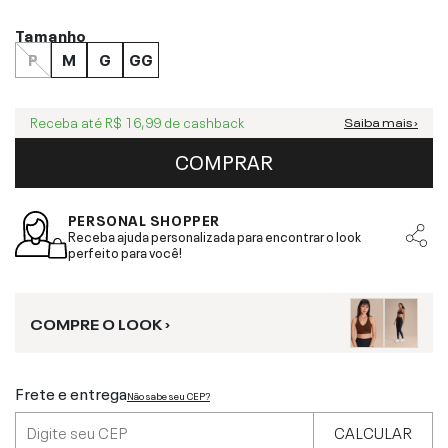
Tamanho
P
M
G
GG
Receba até
R$ 16,99
de cashback
Saiba mais ›
COMPRAR
PERSONAL SHOPPER
Receba ajuda personalizada para encontrar o look
perfeito para você!
COMPRE O LOOK ›
Frete e entrega
Não sabe seu CEP?
CALCULAR