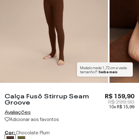
Modelo mede
1,72 cm
e veste
tamanho
P
.
Saiba mais
Calça Fusô Stirrup Seam
R$ 159,90
Groove
R$ 299,90
10x
R$ 15,99
Avaliações
Adicionar aos favoritos
Cor:
Chocolate Plum