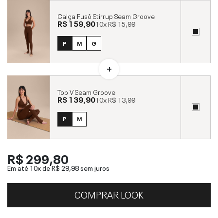
Calça Fusô Stirrup Seam Groove
R$ 159,90
10x
R$ 15,99
P
M
G
Top V Seam Groove
R$ 139,90
10x
R$ 13,99
P
M
R$ 299,80
Em até 10x de
R$ 29,98
sem juros
COMPRAR LOOK