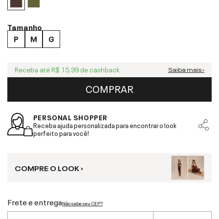
Tamanho
P
M
G
Receba até
R$ 15,99
de cashback
Saiba mais ›
COMPRAR
PERSONAL SHOPPER
Receba ajuda personalizada para encontrar o look
perfeito para você!
COMPRE O LOOK ›
Frete e entrega
Não sabe seu CEP?