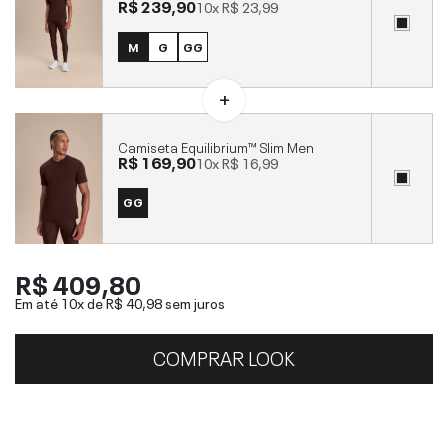
R$ 239,90
10x
R$ 23,99
M
G
GG
Camiseta Equilibrium™ Slim Men
R$ 169,90
10x
R$ 16,99
GG
R$ 409,80
Em até 10x de
R$ 40,98
sem juros
COMPRAR LOOK