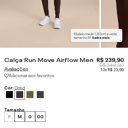
Modelo mede
1,83 cm
e veste
tamanho
M
.
Saiba mais
Calça Run Move Airflow Men
R$ 239,90
R$ 349,90
Avaliações
10x
R$ 23,99
Adicionar aos favoritos
Cor:
Grind
Tamanho
P
M
G
GG