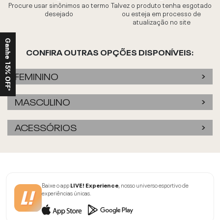
Procure usar sinônimos ao termo
Talvez o produto tenha esgotado
desejado
ou esteja em processo de
atualização no site
Ganhe 15% OFF*
CONFIRA OUTRAS OPÇÕES DISPONÍVEIS:
FEMININO
MASCULINO
ACESSÓRIOS
Baixe o app
LIVE! Experience
, nosso universo esportivo de
experiências únicas.