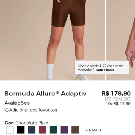
Modelo mede
1,72 cm
e veste
tamanho
P
.
Saiba mais
Bermuda Allure® Adaptiv
R$ 179,90
R$ 259,90
Avaliações
10x
R$ 17,99
Adicionar aos favoritos
Cor:
Chocolate Plum
VER MAIS