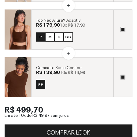
Top Neo Allure® Adaptiv
R$ 179,90
10x
R$ 17,99
P
M
G
GG
Camiseta Basic Comfort
R$ 139,90
10x
R$ 13,99
PP
R$ 499,70
Em até 10x de
R$ 49,97
sem juros
COMPRAR LOOK