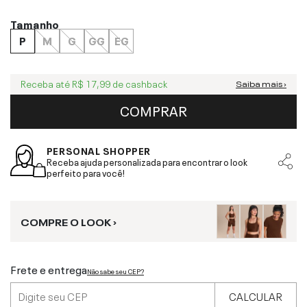
Tamanho
P
M
G
GG
EG
Receba até
R$ 17,99
de cashback
Saiba mais ›
COMPRAR
PERSONAL SHOPPER
Receba ajuda personalizada para encontrar o look
perfeito para você!
COMPRE O LOOK ›
Frete e entrega
Não sabe seu CEP?
CALCULAR