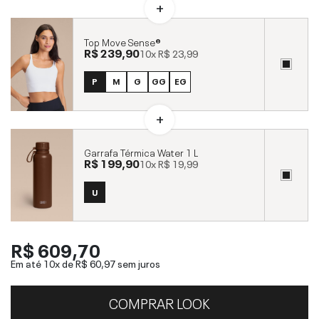
Top Move Sense®
R$ 239,90
10x
R$ 23,99
P
M
G
GG
EG
Garrafa Térmica Water 1 L
R$ 199,90
10x
R$ 19,99
U
R$ 609,70
Em até 10x de
R$ 60,97
sem juros
COMPRAR LOOK