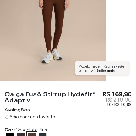
Modelo mede
1,72 cm
e veste
tamanho
P
.
Saiba mais
Calça Fusô Stirrup Hydefit®
R$ 169,90
Adaptiv
R$ 219,90
10x
R$ 16,99
Avaliações
Adicionar aos favoritos
Cor:
Chocolate Plum