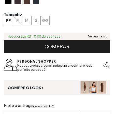
Tamanho
PP
P
M
G
GG
Receba até
R$ 16,99
de cashback
Saiba mais ›
COMPRAR
PERSONAL SHOPPER
Receba ajuda personalizada para encontrar o look
perfeito para você!
COMPRE O LOOK ›
Frete e entrega
Não sabe seu CEP?