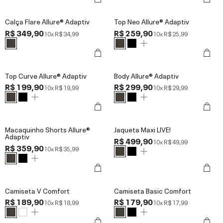
Calça Flare Allure® Adaptiv
Top Neo Allure® Adaptiv
R$ 349,90
R$ 259,90
10x
R$ 34,99
10x
R$ 25,99
Top Curve Allure® Adaptiv
Body Allure® Adaptiv
R$ 199,90
R$ 299,90
10x
R$ 19,99
10x
R$ 29,99
Macaquinho Shorts Allure®
Jaqueta Maxi LIVE!
Adaptiv
R$ 499,90
10x
R$ 49,99
R$ 359,90
10x
R$ 35,99
Camiseta V Comfort
Camiseta Basic Comfort
R$ 189,90
R$ 179,90
10x
R$ 18,99
10x
R$ 17,99