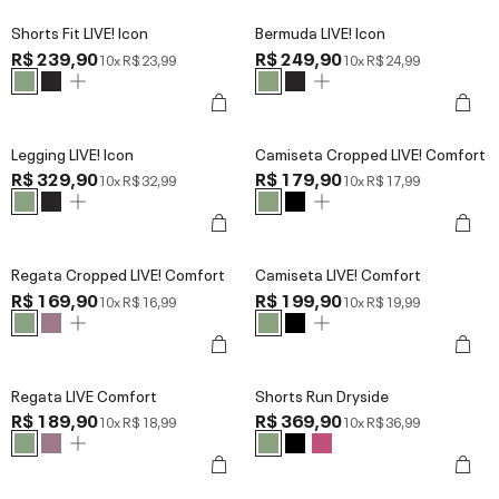
Shorts Fit LIVE! Icon
Bermuda LIVE! Icon
R$ 239,90
R$ 249,90
10x
R$ 23,99
10x
R$ 24,99
Legging LIVE! Icon
Camiseta Cropped LIVE! Comfort
R$ 329,90
R$ 179,90
10x
R$ 32,99
10x
R$ 17,99
Regata Cropped LIVE! Comfort
Camiseta LIVE! Comfort
R$ 169,90
R$ 199,90
10x
R$ 16,99
10x
R$ 19,99
Regata LIVE Comfort
Shorts Run Dryside
R$ 189,90
R$ 369,90
10x
R$ 18,99
10x
R$ 36,99