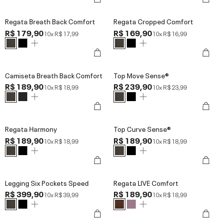
Regata Breath Back Comfort
Regata Cropped Comfort
R$ 179,90
R$ 169,90
10x
R$ 17,99
10x
R$ 16,99
Camiseta Breath Back Comfort
Top Move Sense®
R$ 189,90
R$ 239,90
10x
R$ 18,99
10x
R$ 23,99
Regata Harmony
Top Curve Sense®
R$ 189,90
R$ 189,90
10x
R$ 18,99
10x
R$ 18,99
Legging Six Pockets Speed
Regata LIVE Comfort
R$ 399,90
R$ 189,90
10x
R$ 39,99
10x
R$ 18,99