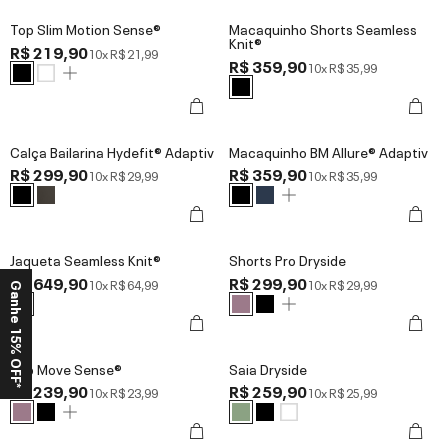
Top Slim Motion Sense®
Macaquinho Shorts Seamless
Knit®
R$ 219,90
10x
R$ 21,99
R$ 359,90
10x
R$ 35,99
Calça Bailarina Hydefit® Adaptiv
Macaquinho BM Allure® Adaptiv
R$ 299,90
R$ 359,90
10x
R$ 29,99
10x
R$ 35,99
Jaqueta Seamless Knit®
Shorts Pro Dryside
R$ 649,90
R$ 299,90
10x
R$ 64,99
10x
R$ 29,99
Ganhe 15% OFF*
Top Move Sense®
Saia Dryside
R$ 239,90
R$ 259,90
10x
R$ 23,99
10x
R$ 25,99