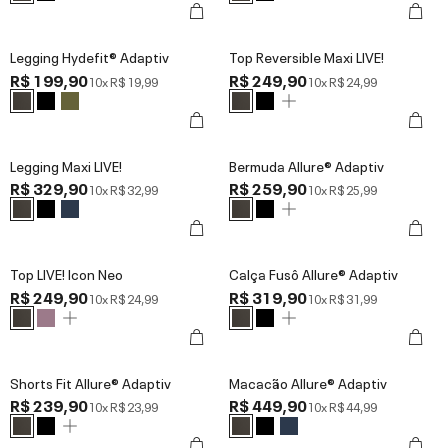
Legging Hydefit® Adaptiv
Top Reversible Maxi LIVE!
R$ 199,90
R$ 249,90
10x
R$ 19,99
10x
R$ 24,99
Legging Maxi LIVE!
Bermuda Allure® Adaptiv
R$ 329,90
R$ 259,90
10x
R$ 32,99
10x
R$ 25,99
Top LIVE! Icon Neo
Calça Fusô Allure® Adaptiv
R$ 249,90
R$ 319,90
10x
R$ 24,99
10x
R$ 31,99
Shorts Fit Allure® Adaptiv
Macacão Allure® Adaptiv
R$ 239,90
R$ 449,90
10x
R$ 23,99
10x
R$ 44,99