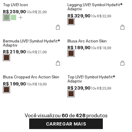
Top LIVE! Icon
Legging LIVE! Symbol Hydefit®
Adaptiv
R$ 259,90
10x
R$ 25,99
R$ 329,90
10x
R$ 32,99
Bermuda LIVE! Symbol Hydefit®
Blusa Arc Action Skin
Adaptiv
R$ 189,90
10x
R$ 18,99
R$ 219,90
10x
R$ 21,99
Blusa Cropped Arc Action Skin
Top LIVE! Symbol Hydefit®
Adaptiv
R$ 199,90
10x
R$ 19,99
R$ 239,90
10x
R$ 23,99
Você visualizou
60
de
428
produtos
CARREGAR MAIS