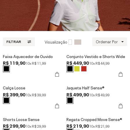
Ordenar Por
Visualização
FILTRAR
Faixa Aquecedor de Ouvido
Conjunto Vestido e Shorts Wide
R$ 119,90
R$ 449,90
10x
R$ 11,99
10x
R$ 44,99
Calça Loose
Jaqueta Half Sense®
R$ 399,90
R$ 499,90
10x
R$ 39,99
10x
R$ 49,99
Shorts Loose Sense
Regata Cropped Move Sense®
R$ 299,90
R$ 219,90
10x
R$ 29,99
10x
R$ 21,99