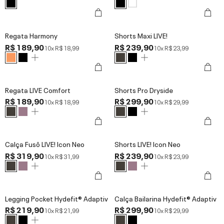
Regata Harmony
Shorts Maxi LIVE!
R$ 189,90
R$ 239,90
10x
R$ 18,99
10x
R$ 23,99
Regata LIVE Comfort
Shorts Pro Dryside
R$ 189,90
R$ 299,90
10x
R$ 18,99
10x
R$ 29,99
Calça Fusô LIVE! Icon Neo
Shorts LIVE! Icon Neo
R$ 319,90
R$ 239,90
10x
R$ 31,99
10x
R$ 23,99
Legging Pocket Hydefit® Adaptiv
Calça Bailarina Hydefit® Adaptiv
R$ 219,90
R$ 299,90
10x
R$ 21,99
10x
R$ 29,99