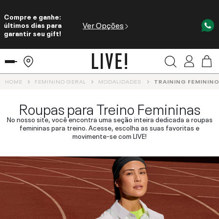
Compre e ganhe:
Ver Opções
últimos dias para
garantir seu gift!
HOME
FEMININO GERAL
MODALIDADES
TRAINING FEMININ
Roupas para Treino Femininas
No nosso site, você encontra uma seção inteira dedicada a roupas
femininas para treino. Acesse, escolha as suas favoritas e
movimente-se com LIVE!