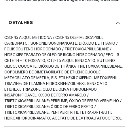
DETALHES
C30-45 ALQUIL METICONA / C30-45 OLEFIM; DICAPRILIL
CARBONATO; ISONONIL ISONONANOATE; DIÓXIDO DE TITÂNIO /
POLIISOBUTENO HIDROGENADO / TRIETOXICAPRILILSILANE /
HIDROXIESTEARATO DE ÓLEO DE RÍCINO HIDROGENADO/ PPG – 5
CETETH – 10 FOSFATO; C12-15 ALQUIL BENZOATO; BUTILENO
GLICOL COCOATE; DIÓXIDO DE TITÂNIO/ TRIETOXICAPRILILSILANE;
COPOLÍMERO DE DIMETACRILATO DE ETILENOGLICOL E
METACRILATO DE METILA; BIS-ETILHEXILOXIFENOL METOXIFENIL
TRIAZINE; DIETILAMINA HIDROXIBENZOIL HEXIL BENZOATO;
ETILHEXIL TRIAZONE; ÓLEO DE OLIVA HIDROGENADO
INSAPONIFICÁVEL; ÓXIDO DE FERRO AMARELO /
TRIETOXICAPRILILSILANE; PERFUME; ÓXIDO DE FERRO VERMELHO /
TRIETOXICAPRILILSILANE; ÓXIDO DE FERRO PRETO /
TRIETOXICAPRILILSILANE; PENTAERITRITIL TETRA-DI-T-BUTIL
HIDROXIHIDROCINAMATO; ACETATO DE DEXTROALFATOCOFEROL.