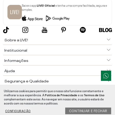
Baixe o app
LIVE! Oficial
e tenha uma compra facilitada, segura e
simples.
Sobre a LIVE!
Institucional
Informações
Ajuda
Segurança e Qualidade
LIVE!
©
2026
- TODOS OS DIREITOS RESERVADOS -
RUA MANOEL FRANCISCO
Utilizamos cookies para permitir que o nosso site funcione corretamente e
DA COSTA, 1600 - BAIRRO VIEIRA - CEP 89257-207
-
JARAGUÁ DO SUL
/
SC
-
melhorar a sua experiência. A
Politica de Privacidade
e os
Termos de Uso
CNPJ:
05.108.435/0001-78
-
MAPA DO SITE
complementam este aviso. Ao navegar em nosso site, o usuário estará de
acordo com os nossos termos e políticas.
CONTINUAR E FECHAR
CONFIGURAÇÃO