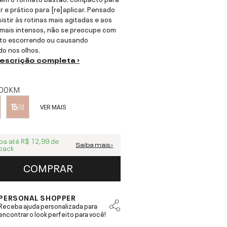
r e prático para [re]aplicar. Pensado
sistir às rotinas mais agitadas e aos
 mais intensos, não se preocupe com
uto escorrendo ou causando
o nos olhos.
descrição completa ›
00KM
VER MAIS
ba até
R$ 12,99
de
Saiba mais ›
back
COMPRAR
PERSONAL SHOPPER
Receba ajuda personalizada para
encontrar o look perfeito para você!