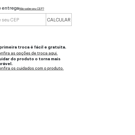
e entrega
Não sabe seu CEP?
CALCULAR
primeira troca é fácil e gratuita.
nfira as opções de troca aqui.
uidar do produto o torna mais
urável.
nfira os cuidados com o produto.