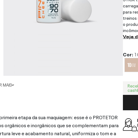
carrega
para re
treinos
o prod
incômod
Veja 
Cor:
1
 MAIS
Rece
cash
a primeira etapa da sua maquiagem: esse é o PROTETOR
os orgânicos e inorgânicos que se complementam para
rtura leve e acabamento natural, uniformiza o tom e a