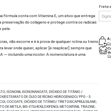
Frete 
ua fórmula conta com Vitamina E, um ativo que entrega
a na preservação do colágeno e protege contra os radicais
e pele.
A 
as, não escorre e é à prova de qualquer rotina ou treino
Co
 levar onde quiser, aplicar [e reaplicar] sempre que
C
d
 — incluindo uma incolor. A nomenclatura é uma
Co
ATO; ISONONIL ISONONANOATE; DIÓXIDO DE TITÂNIO /
ROXIESTEARATO DE ÓLEO DE RÍCINO HIDROGENADO/ PPG – 5
COL COCOATE; DIÓXIDO DE TITÂNIO/ TRIETOXICAPRILILSILANE;
 DE METILA; BIS-ETILHEXILOXIFENOL METOXIFENIL TRIAZINE;