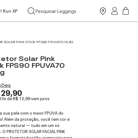
Tops
Pesquisar:
Leggings
E! Run XP
Moda Praia
R SOLAR PINK STICK FPS90 FPUVA70 15,5G
etor Solar Pink
ck FPS90 FPUVA70
5g
ações
129,90
 10x de
R$ 12,99
sem juros
a sua pele com o maior FPUVA do
! Além da proteção, você tem cor e
ento natural — tudo em um só
o. O PROTETOR SOLAR FACIAL PINK
em o formato bastão: compacto para