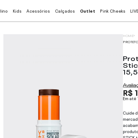
lino
Kids
Acessórios
Calçados
Outlet
Pink Cheeks
LIV
HOME
PROTETO
Prot
Sti
15,
Avali
R$ 
Em até
Cuide d
mercado
acabam
produt
STICK t