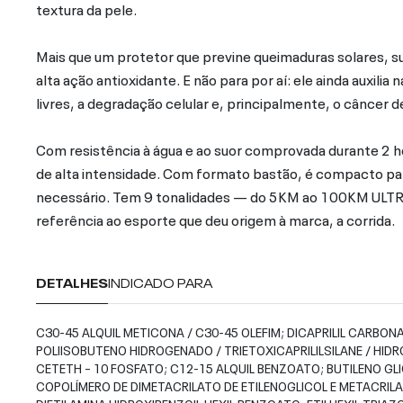
textura da pele.
Mais que um protetor que previne queimaduras solares, s
alta ação antioxidante. E não para por aí: ele ainda auxili
livres, a degradação celular e, principalmente, o câncer d
Com resistência à água e ao suor comprovada durante 2 hor
de alta intensidade. Com formato bastão, é compacto para
necessário. Tem 9 tonalidades — do 5KM ao 100KM ULTRA
referência ao esporte que deu origem à marca, a corrida.
DETALHES
INDICADO PARA
C30-45 ALQUIL METICONA / C30-45 OLEFIM; DICAPRILIL CARBON
POLIISOBUTENO HIDROGENADO / TRIETOXICAPRILILSILANE / HID
CETETH – 10 FOSFATO; C12-15 ALQUIL BENZOATO; BUTILENO GLI
COPOLÍMERO DE DIMETACRILATO DE ETILENOGLICOL E METACRILATO