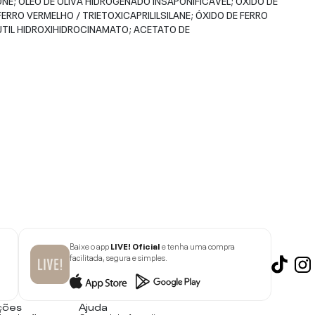
ZONE; ÓLEO DE OLIVA HIDROGENADO INSAPONIFICÁVEL; ÓXIDO DE
FERRO VERMELHO / TRIETOXICAPRILILSILANE; ÓXIDO DE FERRO
-BUTIL HIDROXIHIDROCINAMATO; ACETATO DE
Baixe o app
LIVE! Oficial
e tenha uma compra
facilitada, segura e simples.
ções
Ajuda