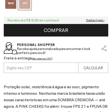
Receba até
R$ 8,99
de cashback
Saiba mais ›
COMPRAR
PERSONAL SHOPPER
Receba ajuda personalizada para encontrar o look
perfeito para você!
Frete e entrega
Não sabe seu CEP?
CALCULAR
Proteção solar, resistência à água e ao suor, pigmento
intenso e luminoso. Nenhuma marca brasileira havia unido
essas características em uma SOMBRA CREMOSA — até
agora. A PINK CHEEKS foi além: trouxe FPS 21 e FPUVA 08