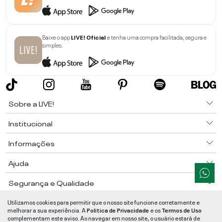
Baixe o app
LIVE! Oficial
e tenha uma compra facilitada, segura e
simples.
Sobre a LIVE!
Institucional
Informações
Ajuda
Segurança e Qualidade
LIVE!
©
2026
- TODOS OS DIREITOS RESERVADOS -
RUA MANOEL FRANCISCO
Utilizamos cookies para permitir que o nosso site funcione corretamente e
DA COSTA, 1600 - BAIRRO VIEIRA - CEP 89257-207
-
JARAGUÁ DO SUL
/
SC
-
melhorar a sua experiência. A
Politica de Privacidade
e os
Termos de Uso
CNPJ:
05.108.435/0001-78
-
MAPA DO SITE
complementam este aviso. Ao navegar em nosso site, o usuário estará de