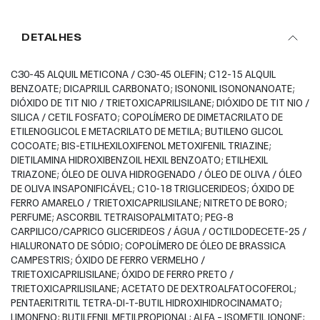
DETALHES
C30-45 ALQUIL METICONA / C30-45 OLEFIN; C12-15 ALQUIL
BENZOATE; DICAPRILIL CARBONATO; ISONONIL ISONONANOATE;
DIÓXIDO DE TIT NIO / TRIETOXICAPRILISILANE; DIÓXIDO DE TIT NIO /
SILICA / CETIL FOSFATO; COPOLÍMERO DE DIMETACRILATO DE
ETILENOGLICOL E METACRILATO DE METILA; BUTILENO GLICOL
COCOATE; BIS-ETILHEXILOXIFENOL METOXIFENIL TRIAZINE;
DIETILAMINA HIDROXIBENZOIL HEXIL BENZOATO; ETILHEXIL
TRIAZONE; ÓLEO DE OLIVA HIDROGENADO / ÓLEO DE OLIVA / ÓLEO
DE OLIVA INSAPONIFICÁVEL; C10-18 TRIGLICERIDEOS; ÓXIDO DE
FERRO AMARELO / TRIETOXICAPRILISILANE; NITRETO DE BORO;
PERFUME; ASCORBIL TETRAISOPALMITATO; PEG-8
CARPILICO/CAPRICO GLICERIDEOS / ÁGUA / OCTILDODECETE-25 /
HIALURONATO DE SÓDIO; COPOLÍMERO DE ÓLEO DE BRASSICA
CAMPESTRIS; ÓXIDO DE FERRO VERMELHO /
TRIETOXICAPRILISILANE; ÓXIDO DE FERRO PRETO /
TRIETOXICAPRILISILANE; ACETATO DE DEXTROALFATOCOFEROL;
PENTAERITRITIL TETRA-DI-T-BUTIL HIDROXIHIDROCINAMATO;
LIMONENO; BUTILFENIL METILPROPIONAL; ALFA – ISOMETIL IONONE;