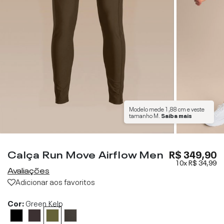
Modelo mede
1,88 cm
e veste
tamanho
M
.
Saiba mais
Calça Run Move Airflow Men
R$ 349,90
10x
R$ 34,99
Avaliações
Adicionar aos favoritos
Cor:
Green Kelp