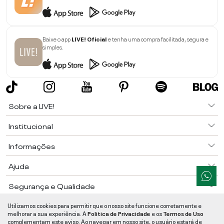
Baixe o app
LIVE! Oficial
e tenha uma compra facilitada, segura e
simples.
Sobre a LIVE!
Institucional
Informações
Ajuda
Segurança e Qualidade
LIVE!
©
2026
- TODOS OS DIREITOS RESERVADOS -
RUA MANOEL FRANCISCO
Utilizamos cookies para permitir que o nosso site funcione corretamente e
DA COSTA, 1600 - BAIRRO VIEIRA - CEP 89257-207
-
JARAGUÁ DO SUL
/
SC
-
melhorar a sua experiência. A
Politica de Privacidade
e os
Termos de Uso
CNPJ:
05.108.435/0001-78
-
MAPA DO SITE
complementam este aviso. Ao navegar em nosso site, o usuário estará de