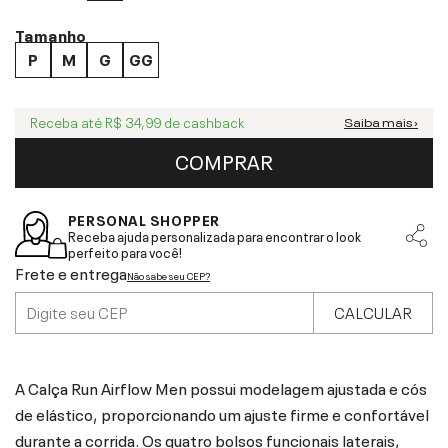
Tamanho
P
M
G
GG
Receba até
R$ 34,99
de cashback
Saiba mais ›
COMPRAR
PERSONAL SHOPPER
Receba ajuda personalizada para encontrar o look
perfeito para você!
Frete e entrega
Não sabe seu CEP?
CALCULAR
A Calça Run Airflow Men possui modelagem ajustada e cós
de elástico, proporcionando um ajuste firme e confortável
durante a corrida. Os quatro bolsos funcionais laterais,