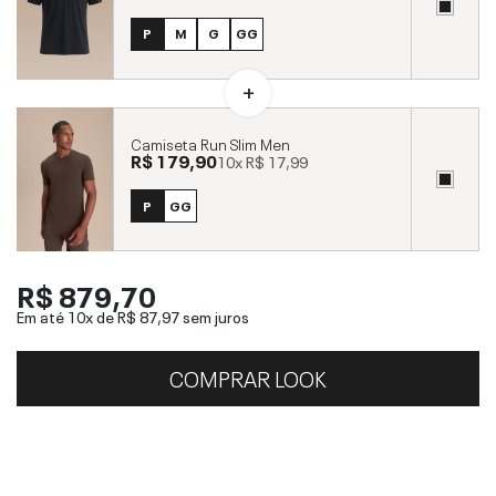
P
M
G
GG
Camiseta Run Slim Men
R$ 179,90
10x
R$ 17,99
P
GG
R$ 879,70
Em até 10x de
R$ 87,97
sem juros
COMPRAR LOOK