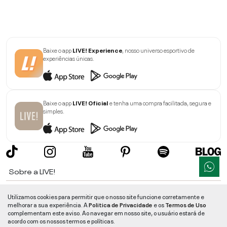
Baixe o app
LIVE! Experience
, nosso universo esportivo de
experiências únicas.
Baixe o app
LIVE! Oficial
e tenha uma compra facilitada, segura e
simples.
Sobre a LIVE!
Institucional
Utilizamos cookies para permitir que o nosso site funcione corretamente e
melhorar a sua experiência. A
Politica de Privacidade
e os
Termos de Uso
Informações
complementam este aviso. Ao navegar em nosso site, o usuário estará de
acordo com os nossos termos e políticas.