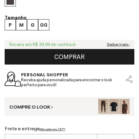
Tamanho
P
M
G
GG
Receba até
R$ 39,99
de cashback
Saiba mais ›
COMPRAR
PERSONAL SHOPPER
Receba ajuda personalizada para encontrar o look
perfeito para você!
COMPRE O LOOK ›
Frete e entrega
Não sabe seu CEP?