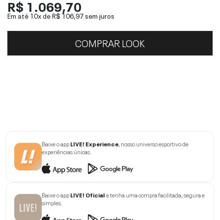
R$ 1.069,70
Em até 10x de
R$ 106,97
sem juros
COMPRAR LOOK
Baixe o app
LIVE! Experience
, nosso universo esportivo de
experiências únicas.
Baixe o app
LIVE! Oficial
e tenha uma compra facilitada, segura e
simples.