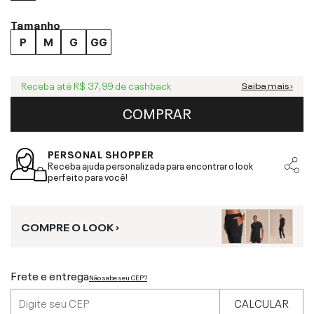
Tamanho
P
M
G
GG
Receba até
R$ 37,99
de cashback
Saiba mais ›
COMPRAR
PERSONAL SHOPPER
Receba ajuda personalizada para encontrar o look
perfeito para você!
COMPRE O LOOK ›
Frete e entrega
Não sabe seu CEP?
CALCULAR