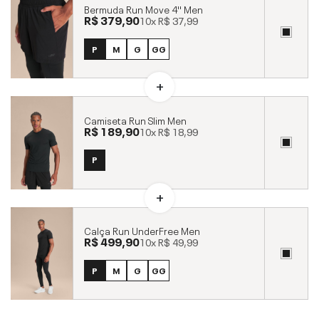
Bermuda Run Move 4'' Men
R$ 379,90
10x
R$ 37,99
P
M
G
GG
Camiseta Run Slim Men
R$ 189,90
10x
R$ 18,99
P
Calça Run UnderFree Men
R$ 499,90
10x
R$ 49,99
P
M
G
GG