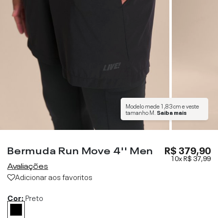
Modelo mede
1,83 cm
e veste
tamanho
M
.
Saiba mais
Bermuda Run Move 4'' Men
R$ 379,90
10x
R$ 37,99
Avaliações
Adicionar aos favoritos
Cor:
Preto