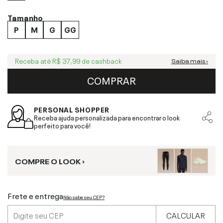
Tamanho
P
M
G
GG
Receba até
R$ 37,99
de cashback
Saiba mais ›
COMPRAR
PERSONAL SHOPPER
Receba ajuda personalizada para encontrar o look
perfeito para você!
COMPRE O LOOK ›
Frete e entrega
Não sabe seu CEP?
CALCULAR