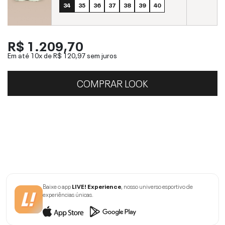
34
35
36
37
38
39
40
R$ 1.209,70
Em até 10x de
R$ 120,97
sem juros
COMPRAR LOOK
Baixe o app
LIVE! Experience
, nosso universo esportivo de
experiências únicas.