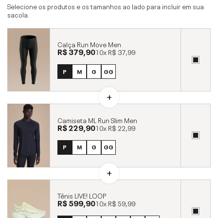
Selecione os produtos e os tamanhos ao lado para incluir em sua
sacola.
Calça Run Move Men
R$ 379,90
10x
R$ 37,99
P
M
G
GG
Camiseta ML Run Slim Men
R$ 229,90
10x
R$ 22,99
P
M
G
GG
Tênis LIVE! LOOP
R$ 599,90
10x
R$ 59,99