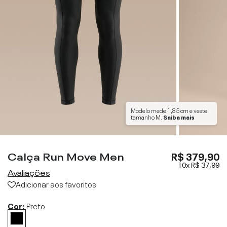
Modelo mede
1,85 cm
e veste
tamanho
M
.
Saiba mais
Calça Run Move Men
R$ 379,90
10x
R$ 37,99
Avaliações
Adicionar aos favoritos
Cor:
Preto