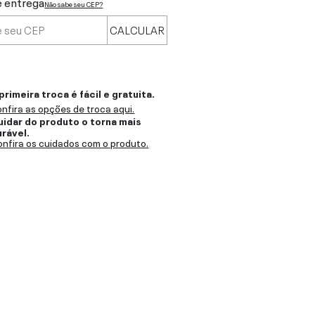
e entrega
Não sabe seu CEP?
CALCULAR
primeira troca é fácil e gratuita.
nfira as opções de troca aqui.
uidar do produto o torna mais
urável.
nfira os cuidados com o produto.