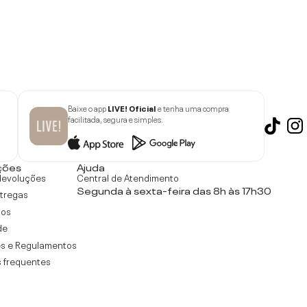
Baixe o app
LIVE! Oficial
e tenha uma compra
facilitada, segura e simples.
ções
Ajuda
devoluções
Central de Atendimento
Segunda à sexta-feira das 8h às 17h30
ntregas
tos
de
s e Regulamentos
 frequentes