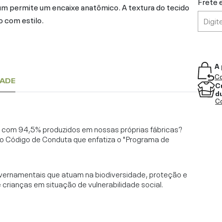
Frete 
mbum permite um encaixe anatômico. A textura do tecido
o com estilo.
A 
Co
DADE
C
d
Co
l, com 94,5% produzidos em nossas próprias fábricas?
o Código de Conduta que enfatiza o "Programa de
vernamentais que atuam na biodiversidade, proteção e
rianças em situação de vulnerabilidade social.