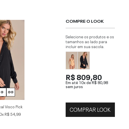
COMPRE O LOOK
Selecione os produtos e os
tamanhos ao lado para
incluir em sua sacola.
R$ 809,80
Em até 10x de
R$ 80,98
sem juros
G
GG
al Visco Pick
COMPRAR LOOK
0x
R$ 54,99