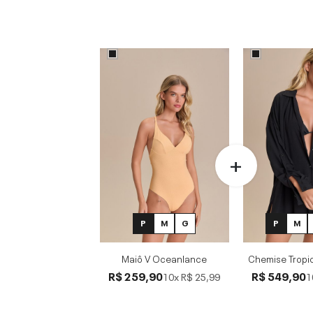
P
M
G
P
M
Maiô V Oceanlance
Chemise Tropic
R$ 259,90
R$ 549,90
10x
R$ 25,99
1