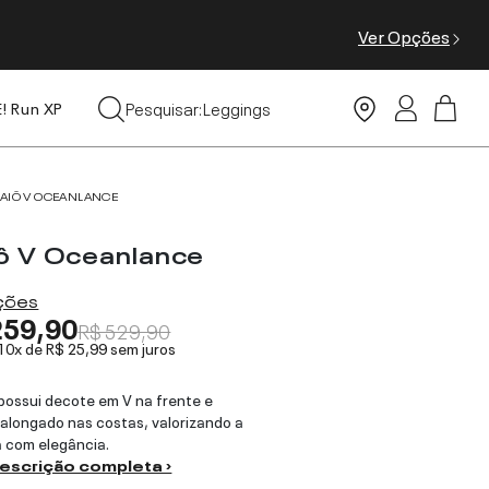
Ver Opções
Tops
Pesquisar:
Leggings
E! Run XP
Moda Praia
AIÔ V OCEANLANCE
ô V Oceanlance
ações
259,90
R$ 529,90
 10x de
R$ 25,99
sem juros
possui decote em V na frente e
alongado nas costas, valorizando a
a com elegância.
descrição completa ›