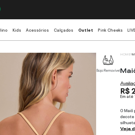
lino
Kids
Acessórios
Calçados
Outlet
Pink Cheeks
LIV
HOME
M
Mai
Bojo Removível
Avali
R$ 
Em até
O Maiô 
decote 
silhuet
Veja 