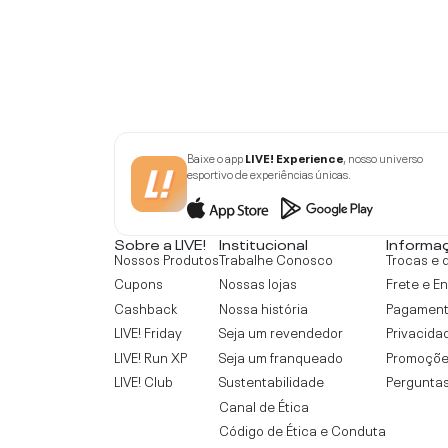
Baixe o app
LIVE! Experience
, nosso universo
esportivo de experiências únicas.
Sobre a LIVE!
Institucional
Informa
Nossos Produtos
Trabalhe Conosco
Trocas e 
Cupons
Nossas lojas
Frete e E
Cashback
Nossa história
Pagamen
LIVE! Friday
Seja um revendedor
Privacida
LIVE! Run XP
Seja um franqueado
Promoçõe
LIVE! Club
Sustentabilidade
Perguntas
Canal de Ética
Código de Ética e Conduta