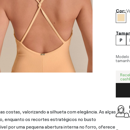
Cor:
Va
Tama
P
Modelo
tamanh
Rece
cash
s costas, valorizando a silhueta com elegância. As alças
do, enquanto os recortes estratégicos no busto
vel por uma pequena abertura interna no forro, oferece