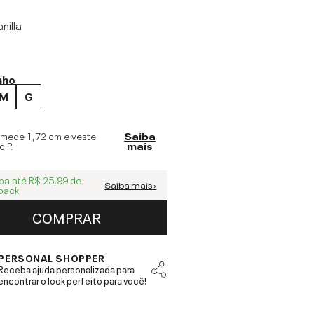
nilla
nho
M
G
 mede
1,72 cm
e veste
Saiba
o
P
.
mais
ba até
R$ 25,99
de
Saiba mais ›
back
COMPRAR
PERSONAL SHOPPER
Receba ajuda personalizada para
encontrar o look perfeito para você!