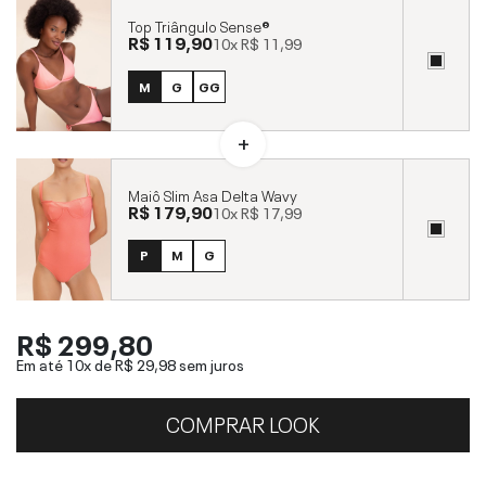
Top Triângulo Sense®
R$ 119,90
10x
R$ 11,99
M
G
GG
Maiô Slim Asa Delta Wavy
R$ 179,90
10x
R$ 17,99
P
M
G
R$ 299,80
Em até 10x de
R$ 29,98
sem juros
COMPRAR LOOK