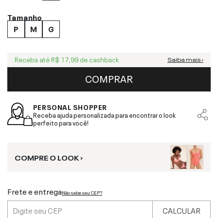
Tamanho
P
M
G
Receba até
R$ 17,99
de cashback
Saiba mais ›
COMPRAR
PERSONAL SHOPPER
Receba ajuda personalizada para encontrar o look
perfeito para você!
COMPRE O LOOK ›
Frete e entrega
Não sabe seu CEP?
CALCULAR