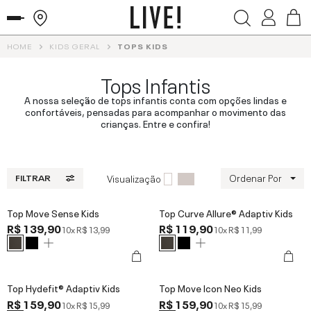
HOME
KIDS GERAL
TOPS KIDS
Tops Infantis
A nossa seleção de tops infantis conta com opções lindas e
confortáveis, pensadas para acompanhar o movimento das
crianças. Entre e confira!
Ordenar Por
Visualização
FILTRAR
Top Move Sense Kids
Top Curve Allure® Adaptiv Kids
R$ 139,90
R$ 119,90
10x
R$ 13,99
10x
R$ 11,99
Top Hydefit® Adaptiv Kids
Top Move Icon Neo Kids
R$ 159,90
R$ 159,90
10x
R$ 15,99
10x
R$ 15,99