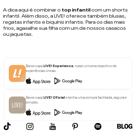
A dica aqui é combinar o
top infantil
com um
shorts
infantil
. Além disso, a LIVE! oferece também
blusas,
regatas infantis
e biquínis infantis. Para os dias mais
frios, agasalhe sua filha com um de nossos
casacos
ou jaquetas
.
Baixe o app
LIVE! Experience
, nosso universo esportivo de
experiências únicas.
Baixe o app
LIVE! Oficial
e tenha uma compra facilitada, segura e
simples.