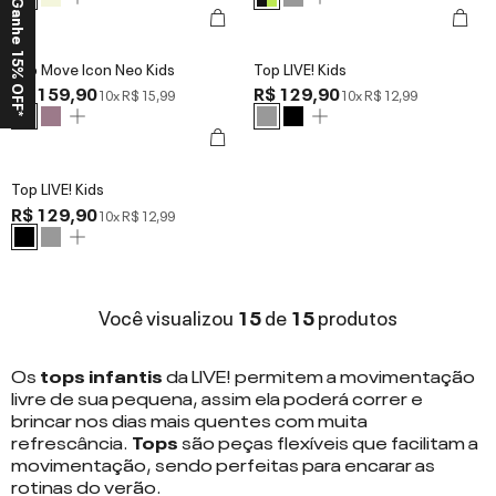
Ganhe 15% OFF*
Top Move Icon Neo Kids
Top LIVE! Kids
R$ 159,90
R$ 129,90
10x
R$ 15,99
10x
R$ 12,99
Top LIVE! Kids
R$ 129,90
10x
R$ 12,99
Você visualizou
15
de
15
produtos
Os
tops infantis
da LIVE! permitem a movimentação
livre de sua pequena, assim ela poderá correr e
brincar nos dias mais quentes com muita
refrescância.
Tops
são peças flexíveis que facilitam a
movimentação, sendo perfeitas para encarar as
rotinas do verão.