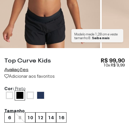
Modelo mede
1,28 cm
e veste
tamanho
8
.
Saiba mais
Top Curve Kids
R$ 99,90
10x
R$ 9,99
Avaliações
Adicionar aos favoritos
Cor:
Preto
Tamanho
6
8
10
12
14
16