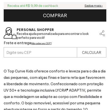
Receba até
R$ 9,99
de cashback
Saiba mais ›
COMPRAR
PERSONAL SHOPPER
Receba ajuda personalizada para encontrar o look
perfeito para você!
Frete e entrega
Não sabe seu CEP?
CALCULAR
O Top Curve Kids oferece conforto e leveza para o dia a dia
das pequenas, com alças finas e barra reta que favorecem
a liberdade de movimento. Confeccionado com proteção
UV 50+ e tecnologia inclusiva LYCRA® ADAPTIV, permite
que a modelagem se adapte ao corpo com flexibilidade e
conforto. O bojo removível, acessível por uma pequena
abertura interna no forro a partir do tamanho 10,