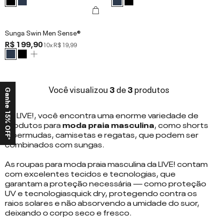
Sunga Swin Men Sense®
R$ 199,90
10x
R$ 19,99
Você visualizou
3
de
3
produtos
Ganhe 15% OFF*
Na LIVE!, você encontra uma enorme variedade de
produtos para
moda praia masculina
, como
shorts
e bermudas
,
camisetas e regatas
, que podem ser
combinados com sungas.
As roupas para moda praia masculina da LIVE! contam
com excelentes tecidos e
tecnologias
, que
garantam a proteção necessária — como
proteção
UV
e tecnologias
quick dry
, protegendo contra os
raios solares e não absorvendo a umidade do suor,
deixando o corpo seco e fresco.