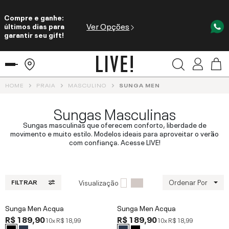
Compre e ganhe:
Ver Opções
últimos dias para
garantir seu gift!
HOME
PRAIA
MASCULINO
SUNGA MEN
Sungas Masculinas
Sungas masculinas que oferecem conforto, liberdade de
movimento e muito estilo. Modelos ideais para aproveitar o verão
com confiança. Acesse LIVE!
Ordenar Por
Visualização
FILTRAR
Sunga Men Acqua
Sunga Men Acqua
R$ 189,90
R$ 189,90
10x
R$ 18,99
10x
R$ 18,99