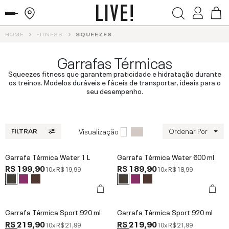
HOME
FITNESS
SQUEEZES
Garrafas Térmicas
Squeezes fitness que garantem praticidade e hidratação durante
os treinos. Modelos duráveis e fáceis de transportar, ideais para o
seu desempenho.
Ordenar Por
Visualização
FILTRAR
Garrafa Térmica Water 1 L
Garrafa Térmica Water 600 ml
R$ 199,90
R$ 189,90
10x
R$ 19,99
10x
R$ 18,99
Garrafa Térmica Sport 920 ml
Garrafa Térmica Sport 920 ml
R$ 219,90
R$ 219,90
10x
R$ 21,99
10x
R$ 21,99