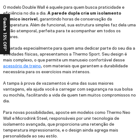
O modelo Double Wall é aquele para quem busca praticidade e
eficiência no dia a dia.
A parede dupla cria um isolamento
térmico incrível
, garantindo horas de conservação da
Ganhe 15% OFF*
temperatura. Além de funcional, sua estrutura simples faz dela uma
opção atemporal, perfeita para te acompanhar em todos os
lugares.
Projetada especialmente para quem ama dedicar parte do seu dia a
atividades físicas, apresentamos a Thermo Sport. Seu design é
mais complexo, o que permite um manuseio confortável desse
acessório de treino
, com materiais que garantem a durabilidade
necessária para os exercícios mais intensos.
A tampa à prova de vazamentos é uma das suas maiores
vantagens, ela ajuda você a carregar com segurança na sua bolsa
ou mochila, facilitando a vida de quem tem muitos compromissos no
dia.
Para novas possibilidades, aposte em modelos como Thermo Neo
Wall e Microdrink Steel, responsáveis por unir tecnologia de
isolamento avançada, que proporciona uma retenção de
temperatura impressionante, e o design ainda agrega mais
personalidade ao seu estilo.