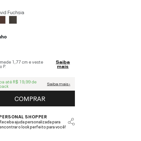
ivid Fuchsia
nho
 mede
1,77 cm
e veste
Saiba
o
P
.
mais
ba até
R$ 19,99
de
Saiba mais ›
back
COMPRAR
PERSONAL SHOPPER
Receba ajuda personalizada para
encontrar o look perfeito para você!