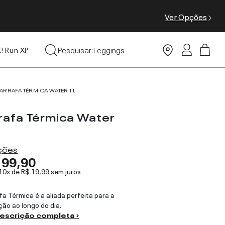
Ver Opções
Tops
Pesquisar:
Leggings
E! Run XP
Moda Praia
ARRAFA TÉRMICA WATER 1 L
rafa Térmica Water
ações
199,90
 10x de
R$ 19,99
sem juros
fa Térmica é a aliada perfeita para a
ção ao longo do dia.
descrição completa ›