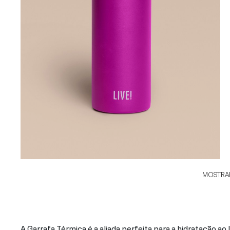
MOSTRAR
A Garrafa Térmica é a aliada perfeita para a hidratação ao