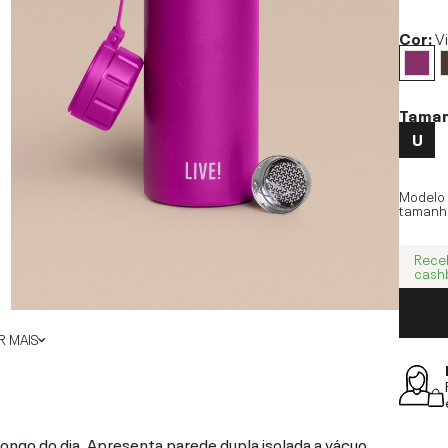
Cor:
V
Tama
U
Modelo
tamanh
Rece
cash
 MAIS
 longo do dia. Apresenta parede dupla isolada a vácuo,