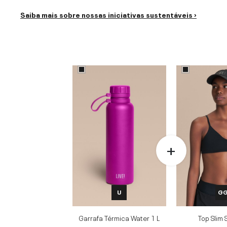
Saiba mais sobre nossas iniciativas sustentáveis ›
U
G
Garrafa Térmica Water 1 L
Top Slim