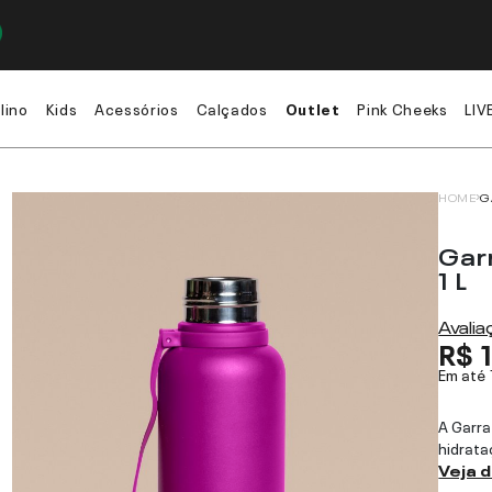
lino
Kids
Acessórios
Calçados
Outlet
Pink Cheeks
LIV
HOME
G
Gar
1 L
Avali
R$ 
Em até
A Garra
hidrata
Veja 