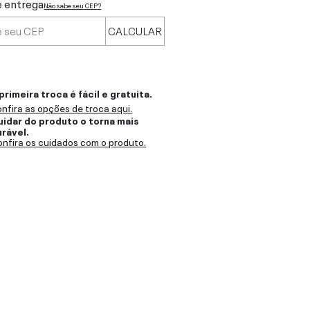
e entrega
Não sabe seu CEP?
CALCULAR
primeira troca é fácil e gratuita.
nfira as opções de troca aqui.
uidar do produto o torna mais
urável.
nfira os cuidados com o produto.