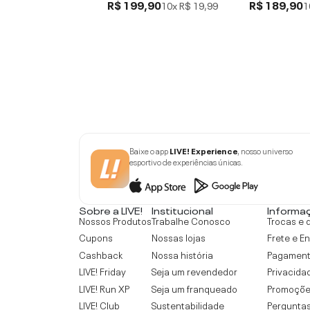
R$ 199,90
R$ 189,90
10x
R$ 19,99
1
Baixe o app
LIVE! Experience
, nosso universo
esportivo de experiências únicas.
Sobre a LIVE!
Institucional
Informa
Nossos Produtos
Trabalhe Conosco
Trocas e 
Cupons
Nossas lojas
Frete e E
Cashback
Nossa história
Pagamen
LIVE! Friday
Seja um revendedor
Privacida
LIVE! Run XP
Seja um franqueado
Promoçõe
LIVE! Club
Sustentabilidade
Perguntas