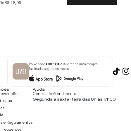
0x
R$ 18,99
Baixe o app
LIVE! Oficial
e tenha uma compra
facilitada, segura e simples.
ções
Ajuda
devoluções
Central de Atendimento
Segunda à sexta-feira das 8h às 17h30
ntregas
tos
de
s e Regulamentos
 frequentes