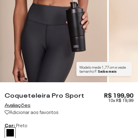
Modelo mede
1,77 cm
e veste
tamanho
P
.
Saiba mais
Coqueteleira Pro Sport
R$ 199,90
10x
R$ 19,99
Avaliações
Adicionar aos favoritos
Cor:
Preto