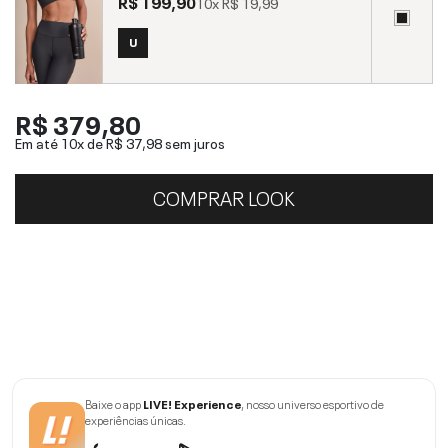
R$ 199,90
10x
R$ 19,99
U
R$ 379,80
Em até 10x de
R$ 37,98
sem juros
COMPRAR LOOK
Baixe o app
LIVE! Experience
, nosso universo esportivo de
experiências únicas.