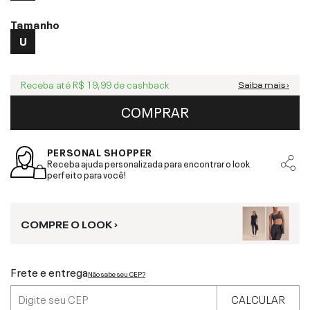
Tamanho
U
Receba até
R$ 19,99
de cashback
Saiba mais ›
COMPRAR
PERSONAL SHOPPER
Receba ajuda personalizada para encontrar o look
perfeito para você!
COMPRE O LOOK ›
Frete e entrega
Não sabe seu CEP?
CALCULAR