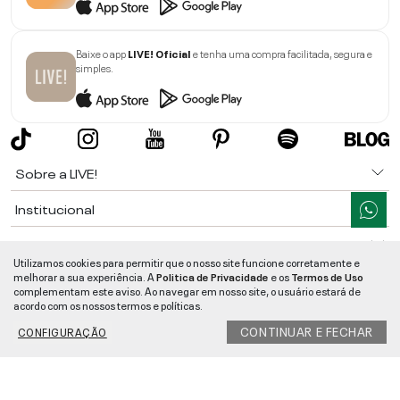
Baixe o app
LIVE! Oficial
e tenha uma compra facilitada, segura e
simples.
Sobre a LIVE!
Institucional
Informações
Utilizamos cookies para permitir que o nosso site funcione corretamente e
melhorar a sua experiência. A
Politica de Privacidade
e os
Termos de Uso
Ajuda
complementam este aviso. Ao navegar em nosso site, o usuário estará de
acordo com os nossos termos e políticas.
Segurança e Qualidade
CONTINUAR E FECHAR
CONFIGURAÇÃO
LIVE!
©
2026
- TODOS OS DIREITOS RESERVADOS -
RUA MANOEL FRANCISCO
DA COSTA, 1600 - BAIRRO VIEIRA - CEP 89257-207
-
JARAGUÁ DO SUL
/
SC
-
CNPJ:
05.108.435/0001-78
-
MAPA DO SITE