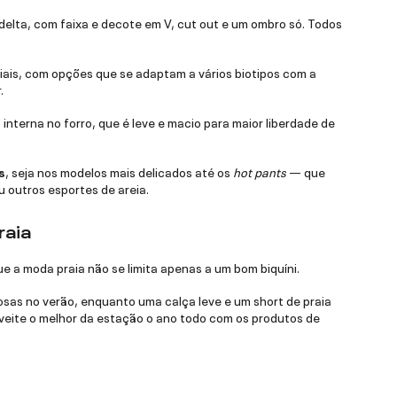
elta, com faixa e decote em V, cut out e um ombro só. Todos
ais, com opções que se adaptam a vários biotipos com a
.
interna no forro, que é leve e macio para maior liberdade de
s
, seja nos modelos mais delicados até os
hot pants
— que
 outros esportes de areia.
raia
 a moda praia não se limita apenas a um bom biquíni.
osas no verão, enquanto uma calça leve e um short de praia
oveite o melhor da estação o ano todo com os produtos de