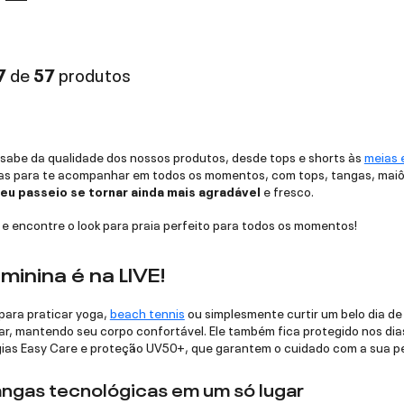
7
de
57
produtos
 sabe da qualidade dos nossos produtos, desde tops e shorts às
meias 
s para te acompanhar em todos os momentos, com tops, tangas, maiôs,
eu passeio se tornar ainda mais agradável
e fresco.
 e encontre o look para praia perfeito para todos os momentos!
minina é na LIVE!
para praticar yoga,
beach tennis
ou simplesmente curtir um belo dia d
r, mantendo seu corpo confortável. Ele também fica protegido nos dias
ias Easy Care e proteção UV50+, que garantem o cuidado com a sua pe
angas tecnológicas em um só lugar