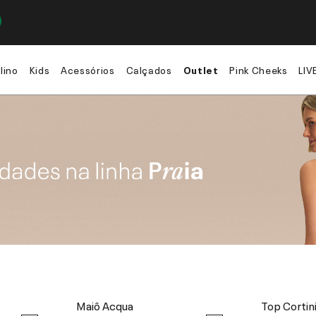
lino
Kids
Acessórios
Calçados
Outlet
Pink Cheeks
LIV
Maiô Acqua
Top Cortin