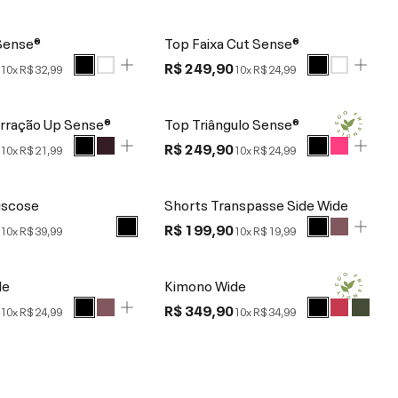
Sense®
Top Faixa Cut Sense®
0
R$ 249,90
10x
R$ 32,99
10x
R$ 24,99
rração Up Sense®
Top Triângulo Sense®
0
R$ 249,90
10x
R$ 21,99
10x
R$ 24,99
iscose
Shorts Transpasse Side Wide
0
R$ 199,90
10x
R$ 39,99
10x
R$ 19,99
de
Kimono Wide
0
R$ 349,90
10x
R$ 24,99
10x
R$ 34,99