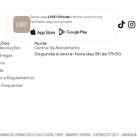
Baixe o app
LIVE! Oficial
e tenha uma compra
facilitada, segura e simples.
ções
Ajuda
devoluções
Central de Atendimento
Segunda à sexta-feira das 8h às 17h30
ntregas
tos
de
s e Regulamentos
 frequentes
 MANOEL FRANCISCO DA COSTA, 1600 - BAIRRO VIEIRA - CEP 89257-207
-
JARAGUÁ