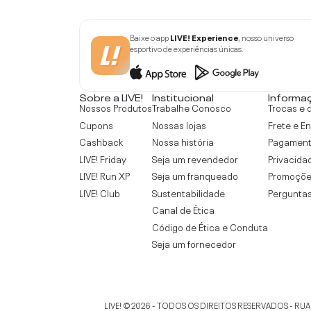
Baixe o app
LIVE! Experience
, nosso universo
esportivo de experiências únicas.
Sobre a LIVE!
Institucional
Informa
Nossos Produtos
Trabalhe Conosco
Trocas e 
Cupons
Nossas lojas
Frete e E
Cashback
Nossa história
Pagamen
LIVE! Friday
Seja um revendedor
Privacida
LIVE! Run XP
Seja um franqueado
Promoçõe
LIVE! Club
Sustentabilidade
Perguntas
Canal de Ética
Código de Ética e Conduta
Seja um fornecedor
LIVE!
©
2026
- TODOS OS DIREITOS RESERVADOS -
RUA