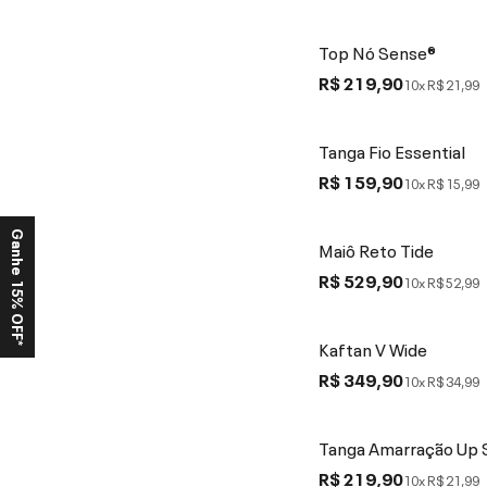
Top Nó Sense®
R$ 219,90
10x
R$ 21,99
Tanga Fio Essential
R$ 159,90
10x
R$ 15,99
Ganhe 15% OFF*
Maiô Reto Tide
R$ 529,90
10x
R$ 52,99
Kaftan V Wide
R$ 349,90
10x
R$ 34,99
Tanga Amarração Up 
R$ 219,90
10x
R$ 21,99