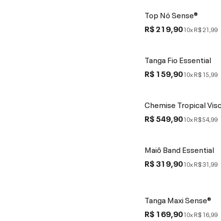
Top Nó Sense®
R$ 219,90
10x
R$ 21,99
Tanga Fio Essential
R$ 159,90
10x
R$ 15,99
Chemise Tropical Visc
R$ 549,90
10x
R$ 54,99
Maiô Band Essential
R$ 319,90
10x
R$ 31,99
Tanga Maxi Sense®
R$ 169,90
10x
R$ 16,99