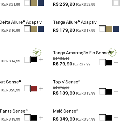
0
R$ 259,90
10x
R$ 21,99
10x
R$ 25,99
Delta Allure® Adaptiv
Tanga Allure® Adaptiv
0
R$ 179,90
10x
R$ 16,99
10x
R$ 17,99
Tanga Amarração Fio Sense®
R$ 159,90
0
10x
R$ 14,99
R$ 79,90
10x
R$ 7,99
Cut Sense®
Top V Sense®
R$ 279,90
0
10x
R$ 23,99
R$ 139,90
10x
R$ 13,99
 Pants Sense®
Maiô Sense®
0
R$ 349,90
10x
R$ 19,99
10x
R$ 34,99