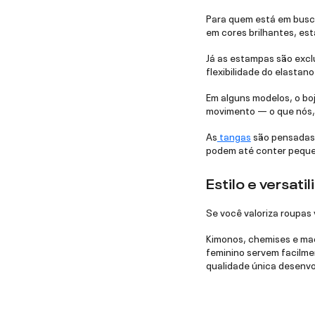
Para quem está em busca
em cores brilhantes, es
Já as estampas são excl
flexibilidade do elastano
Em alguns modelos, o boj
movimento — o que nós, 
As
tangas
são pensadas 
podem até conter pequen
Estilo e versati
Se você valoriza roupas
Kimonos, chemises e mac
feminino servem facilme
qualidade única desenvol