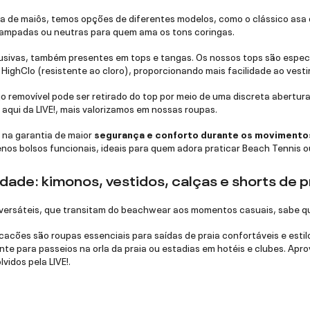
 de maiôs, temos opções de diferentes modelos, como o clássico asa d
tampadas ou neutras para quem ama os tons coringas.
usivas, também presentes em tops e tangas. Os nossos tops são especi
 HighClo (resistente ao cloro), proporcionando mais facilidade ao vestir
o removível pode ser retirado do top
por meio de uma discreta abertura 
aqui da LIVE!, mais valorizamos em nossas roupas.
na garantia de maior
segurança e conforto durante os movimento
os bolsos funcionais, ideais para quem adora praticar Beach Tennis ou
lidade: kimonos, vestidos, calças e shorts de p
 versáteis, que transitam do beachwear aos momentos casuais, sabe que
acões são roupas essenciais para saídas de praia confortáveis e estil
nte para passeios na orla da praia ou estadias em hotéis e clubes. Apr
vidos pela LIVE!.