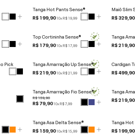
Tanga Hot Pants Sense®
Maiô Slim 
R$ 199,90
R$ 329,9
10x
R$ 19,99
Top Cortininha Sense®
Tanga Ama
R$ 179,90
R$ 219,9
10x
R$ 17,99
o Pick
Tanga Amarração Up Sense®
Cardigan T
R$ 219,90
R$ 499,9
10x
R$ 21,99
Tanga Amarração Fio Sense®
Tanga Ama
R$ 159,90
R$ 219,9
R$ 79,90
10x
R$ 7,99
Tanga Asa Delta Sense®
Tanga Hot
R$ 159,90
R$ 199,9
10x
R$ 15,99