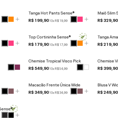
Tanga Hot Pants Sense®
Maiô Slim 
R$ 199,90
R$ 329,9
10x
R$ 19,99
Top Cortininha Sense®
Tanga Ama
R$ 179,90
R$ 219,9
10x
R$ 17,99
Chemise Tropical Visco Pick
Chemise V
R$ 549,90
R$ 399,9
10x
R$ 54,99
Macacão Frente Única Wide
Blusa V Wi
R$ 349,90
R$ 249,9
10x
R$ 34,99
Sense®