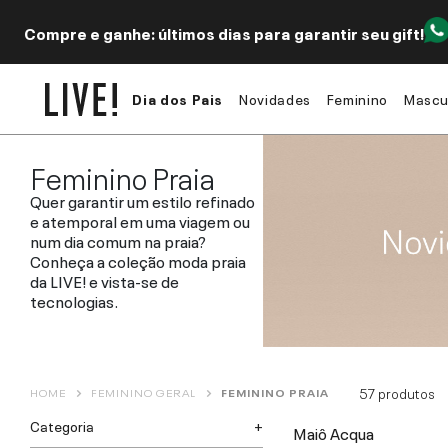
Compre e ganhe: últimos dias para garantir seu gift!
Dia dos Pais
Novidades
Feminino
Mascu
Feminino Praia
Quer garantir um estilo refinado
e atemporal em uma viagem ou
num dia comum na praia?
Conheça a coleção moda praia
da LIVE! e vista-se de
tecnologias.
57
produtos
HOME
FEMININO GERAL
FEMININO PRAIA
Categoria
Maiô Acqua