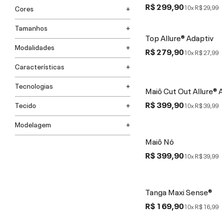
R$ 299,90
10x
R$ 29,99
Cores
Tamanhos
Top Allure® Adaptiv
Modalidades
R$ 279,90
10x
R$ 27,99
Características
Tecnologias
Maiô Cut Out Allure® 
R$ 399,90
Tecido
10x
R$ 39,99
Modelagem
Maiô Nó
R$ 399,90
10x
R$ 39,99
Tanga Maxi Sense®
R$ 169,90
10x
R$ 16,99