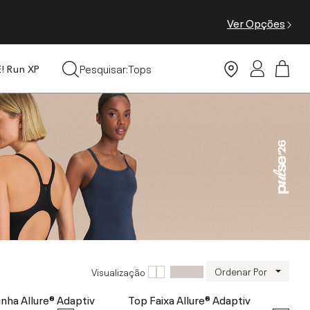
Ver Opções
Moda Praia
Pesquisar:
Tops
E! Run XP
Leggings
Ordenar Por
Visualização
inha Allure® Adaptiv
Top Faixa Allure® Adaptiv