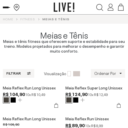
HOME
FITNESS
MEIAS E TÊNIS
Meias e Tênis
Meias e tênis fitness que oferecem suporte e estabilidade para seu
treino. Modelos projetados para melhorar o desempenho e garantir
muito conforto.
Ordenar Por
Visualização
FILTRAR
Meia Reflex Run Long Unissex
Meia Reflex Super Long Unissex
R$ 104,90
R$ 124,90
10x
R$ 10,49
10x
R$ 12,49
Meia Reflex Run Long Unissex
Meia Reflex Run Unissex
R$ 104,90
R$ 89,90
10x
R$ 8,99