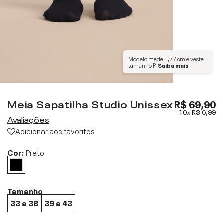
Modelo mede
1,77 cm
e veste
tamanho
P
.
Saiba mais
Meia Sapatilha Studio Unissex
R$ 69,90
10x
R$ 6,99
Avaliações
Adicionar aos favoritos
Cor:
Preto
Tamanho
33 a 38
39 a 43