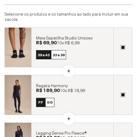
Selecione os produtos e os tamanhos ao lado para incluir em sua
sacola.
Meia Sapatilha Studio Unissex
R$ 69,90
10x
R$ 6,99
39 a 43
33 a 38
Regata Harmony
R$ 189,90
10x
R$ 18,99
PP
GG
Legging Sense Pro Fleece®