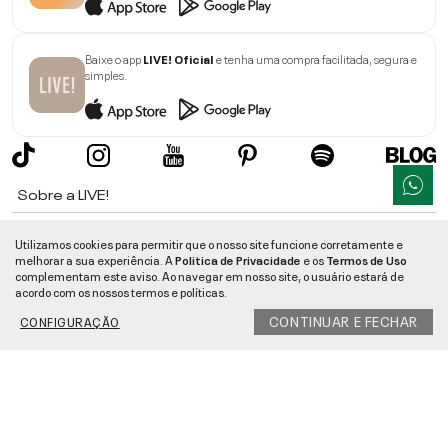
Baixe o app
LIVE! Oficial
e tenha uma compra facilitada, segura e
simples.
Sobre a LIVE!
Institucional
Utilizamos cookies para permitir que o nosso site funcione corretamente e
melhorar a sua experiência. A
Politica de Privacidade
e os
Termos de Uso
Informações
complementam este aviso. Ao navegar em nosso site, o usuário estará de
acordo com os nossos termos e políticas.
Ajuda
CONTINUAR E FECHAR
CONFIGURAÇÃO
Segurança e Qualidade
LIVE!
©
2026
- TODOS OS DIREITOS RESERVADOS -
RUA MANOEL FRANCISCO
DA COSTA, 1600 - BAIRRO VIEIRA - CEP 89257-207
-
JARAGUÁ DO SUL
/
SC
-
CNPJ:
05.108.435/0001-78
-
MAPA DO SITE