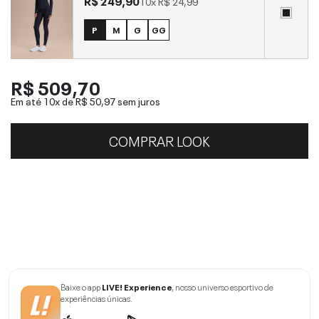
R$ 249,90
10x
R$ 24,99
P
M
G
GG
R$ 509,70
Em até 10x de
R$ 50,97
sem juros
COMPRAR LOOK
Baixe o app
LIVE! Experience
, nosso universo esportivo de
experiências únicas.