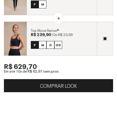
P
M
Top Move Sense®
R$ 239,90
10x
R$ 23,99
P
M
G
GG
R$ 629,70
Em até 10x de
R$ 62,97
sem juros
COMPRAR LOOK