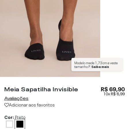
Modelo mede
1,73 cm
e veste
tamanho
P
.
Saiba mais
Meia Sapatilha Invisible
R$ 69,90
10x
R$ 6,99
Avaliações
Adicionar aos favoritos
Cor:
Preto