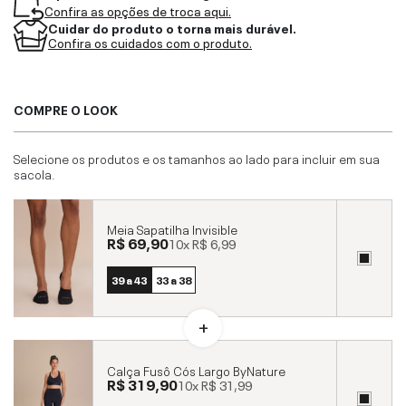
Confira as opções de troca aqui.
Cuidar do produto o torna mais durável.
Confira os cuidados com o produto.
COMPRE O LOOK
Selecione os produtos e os tamanhos ao lado para incluir em sua
sacola.
Meia Sapatilha Invisible
R$ 69,90
10x
R$ 6,99
39 a 43
33 a 38
Calça Fusô Cós Largo ByNature
R$ 319,90
10x
R$ 31,99