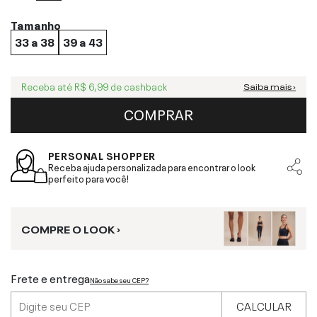
Tamanho
33 a 38
39 a 43
Receba até
R$ 6,99
de cashback
Saiba mais ›
COMPRAR
PERSONAL SHOPPER
Receba ajuda personalizada para encontrar o look
perfeito para você!
COMPRE O LOOK ›
Frete e entrega
Não sabe seu CEP?
CALCULAR