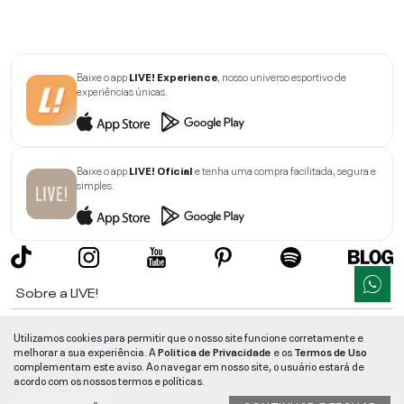
Baixe o app
LIVE! Experience
, nosso universo esportivo de
experiências únicas.
Baixe o app
LIVE! Oficial
e tenha uma compra facilitada, segura e
simples.
Sobre a LIVE!
Institucional
Utilizamos cookies para permitir que o nosso site funcione corretamente e
melhorar a sua experiência. A
Politica de Privacidade
e os
Termos de Uso
Informações
complementam este aviso. Ao navegar em nosso site, o usuário estará de
acordo com os nossos termos e políticas.
Ajuda