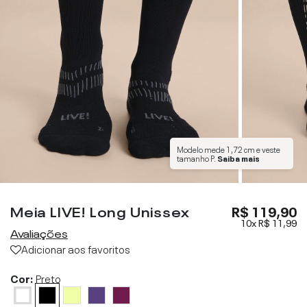
Modelo mede
1,72 cm
e veste
tamanho
P
.
Saiba mais
Meia LIVE! Long Unissex
R$ 119,90
10x
R$ 11,99
Avaliações
Adicionar aos favoritos
Cor:
Preto