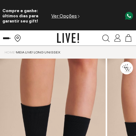
Compre e ganhe:
Ver Opções
últimos dias para
garantir seu gift!
HOME
MEIA LIVE! LONG UNISSEX