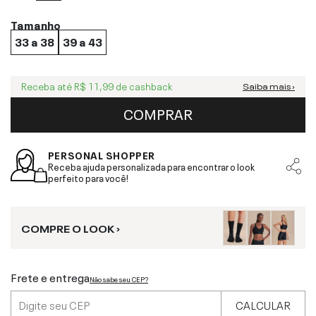
Tamanho
33 a 38
39 a 43
Receba até
R$ 11,99
de cashback
Saiba mais ›
COMPRAR
PERSONAL SHOPPER
Receba ajuda personalizada para encontrar o look
perfeito para você!
COMPRE O LOOK ›
Frete e entrega
Não sabe seu CEP?
CALCULAR