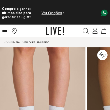
Compre e ganhe:
Ver Opções
últimos dias para
garantir seu gift!
HOME
MEIA LIVE! LONG UNISSEX