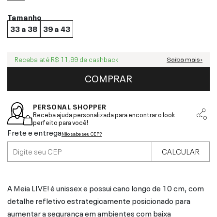
Tamanho
33 a 38
39 a 43
Receba até
R$ 11,99
de cashback
Saiba mais ›
COMPRAR
PERSONAL SHOPPER
Receba ajuda personalizada para encontrar o look
perfeito para você!
Frete e entrega
Não sabe seu CEP?
CALCULAR
A Meia LIVE! é unissex e possui cano longo de 10 cm, com
detalhe refletivo estrategicamente posicionado para
aumentar a segurança em ambientes com baixa