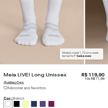
Modelo mede
1,72 cm
e veste
tamanho
P
.
Saiba mais
Meia LIVE! Long Unissex
R$ 119,90
10x
R$ 11,99
Avaliações
Adicionar aos favoritos
Cor:
Branco