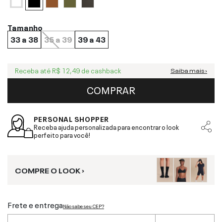
Tamanho
33 a 38
35 a 39
39 a 43
Receba até
R$ 12,49
de cashback
Saiba mais ›
COMPRAR
PERSONAL SHOPPER
Receba ajuda personalizada para encontrar o look
perfeito para você!
COMPRE O LOOK ›
Frete e entrega
Não sabe seu CEP?