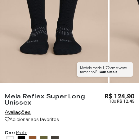
Modelo mede
1,72 cm
e veste
tamanho
P
.
Saiba mais
Meia Reflex Super Long
R$ 124,90
Unissex
10x
R$ 12,49
Avaliações
Adicionar aos favoritos
Cor:
Preto