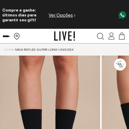
Compre e ganhe:
Ver Opções
últimos dias para
garantir seu gift!
HOME
MEIA REFLEX SUPER LONG UNISSEX