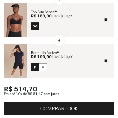
Top Slim Sense®
R$ 189,90
10x
R$ 18,99
GG
Bermuda Active®
R$ 199,90
10x
R$ 19,99
P
M
R$ 514,70
Em até 10x de
R$ 51,47
sem juros
COMPRAR LOOK