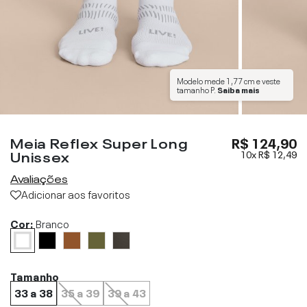
Modelo mede
1,77 cm
e veste
tamanho
P
.
Saiba mais
Meia Reflex Super Long
R$ 124,90
Unissex
10x
R$ 12,49
Avaliações
Adicionar aos favoritos
Cor:
Branco
Tamanho
33 a 38
35 a 39
39 a 43