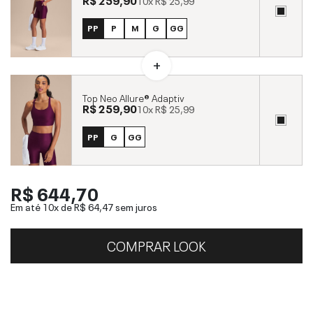
PP
P
M
G
GG
Top Neo Allure® Adaptiv
R$ 259,90
10x
R$ 25,99
PP
G
GG
R$ 644,70
Em até 10x de
R$ 64,47
sem juros
COMPRAR LOOK