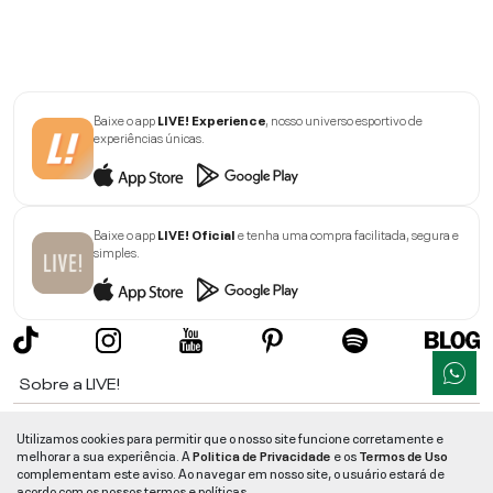
Baixe o app
LIVE! Experience
, nosso universo esportivo de
experiências únicas.
Baixe o app
LIVE! Oficial
e tenha uma compra facilitada, segura e
simples.
Sobre a LIVE!
Institucional
Utilizamos cookies para permitir que o nosso site funcione corretamente e
melhorar a sua experiência. A
Politica de Privacidade
e os
Termos de Uso
Informações
complementam este aviso. Ao navegar em nosso site, o usuário estará de
acordo com os nossos termos e políticas.