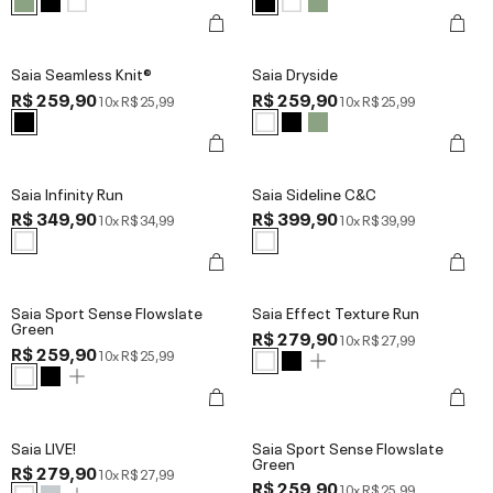
Saia Seamless Knit®
Saia Dryside
R$ 259,90
R$ 259,90
10x
R$ 25,99
10x
R$ 25,99
Saia Infinity Run
Saia Sideline C&C
R$ 349,90
R$ 399,90
10x
R$ 34,99
10x
R$ 39,99
Saia Sport Sense Flowslate
Saia Effect Texture Run
Green
R$ 279,90
10x
R$ 27,99
R$ 259,90
10x
R$ 25,99
Saia LIVE!
Saia Sport Sense Flowslate
Green
R$ 279,90
10x
R$ 27,99
R$ 259,90
10x
R$ 25,99