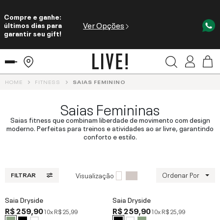
Compre e ganhe:
Ver Opções
últimos dias para
garantir seu gift!
HOME
FITNESS
SAIAS FEMININO
Saias Femininas
Saias fitness que combinam liberdade de movimento com design
moderno. Perfeitas para treinos e atividades ao ar livre, garantindo
conforto e estilo.
Ordenar Por
Visualização
FILTRAR
Saia Dryside
Saia Dryside
R$ 259,90
R$ 259,90
10x
R$ 25,99
10x
R$ 25,99