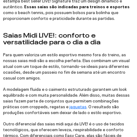
estampa best seller LIVE! Signature traz um design dinâmico e
autêntico.
Essas saias são indicadas para treinos e esportes
como o beach tennis, pois possuem bolsos para bolinha que
proporcionam conforto e praticidade durante as partidas.
Saias Midi LIVE!: conforto e
versatilidade para o dia a dia
Para quem valoriza um estilo esportivo mesmo fora do treino, as
nossas saias midi são a escolha perfeita. Elas combinam um visual
atual com um toque de estilo, tornando-se ideais para diferentes
ocasiões, desde um passeio no fim de semana até um encontro
casual com amigos.
A modelagem fluida e o caimento estruturado garantem um look
equilibrado e com muita personalidade. Além disso, muitas dessas
saias fazem parte de conjuntos que permitem combinações
práticas com croppeds, regatas e
jaquetas
. O resultado são
produções confortáveis sem deixar de lado o estilo esportivo.
Outro diferencial das saias midi aqui da LIVE! é o uso de tecidos
tecnológicos, que oferecem leveza, respirabilidade e conforto
térmico. Com diferenciais como Easy Care, elas são fáceis de