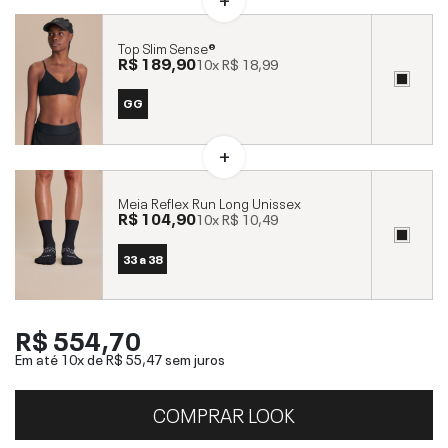
Top Slim Sense®
R$ 189,90
10x
R$ 18,99
GG
Meia Reflex Run Long Unissex
R$ 104,90
10x
R$ 10,49
33 a 38
R$ 554,70
Em até 10x de
R$ 55,47
sem juros
COMPRAR LOOK