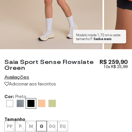
Modelo mede
1,72 cm
e veste
tamanho
P
.
Saiba mais
Saia Sport Sense Flowslate
R$ 259,90
Green
10x
R$ 25,99
Avaliações
Adicionar aos favoritos
Cor:
Preto
Tamanho
PP
P
M
G
GG
EG