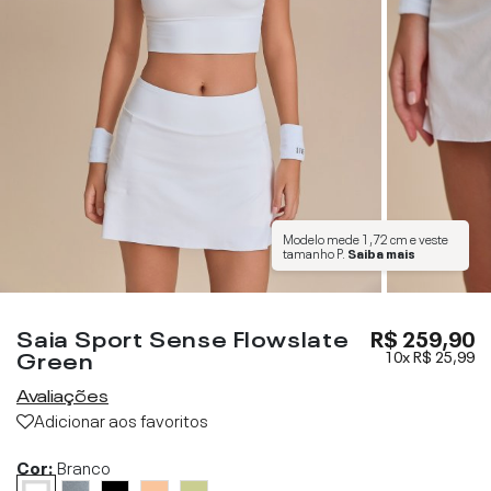
Modelo mede
1,72 cm
e veste
tamanho
P
.
Saiba mais
Saia Sport Sense Flowslate
R$ 259,90
Green
10x
R$ 25,99
Avaliações
Adicionar aos favoritos
Cor:
Branco