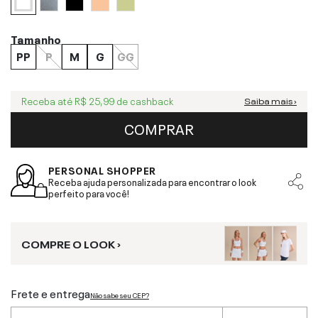
Tamanho
PP
P
M
G
GG
Receba até
R$ 25,99
de cashback
Saiba mais ›
COMPRAR
PERSONAL SHOPPER
Receba ajuda personalizada para encontrar o look
perfeito para você!
COMPRE O LOOK ›
Frete e entrega
Não sabe seu CEP?