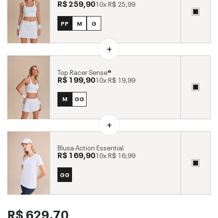
R$ 259,90
10x
R$ 25,99
PP
M
G
Top Racer Sense®
R$ 199,90
10x
R$ 19,99
M
GG
Blusa Action Essential
R$ 169,90
10x
R$ 16,99
GG
R$ 629,70